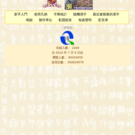
新手入門
使用凡例
字庫統計
隨機漢字
最近被搜索的漢字
鳴謝
製作單位
私隱政策
免責聲明
意見簿
（
管理員
）
在線人數： 2349
自 2014 年 7 月 8 日起
瀏覽人數： 80454055
使用次數： 294629576