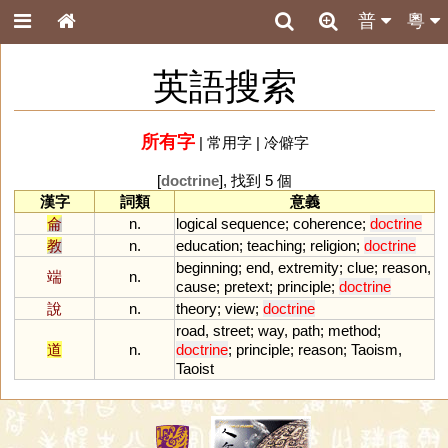
普
粵
英語搜索
所有字
|
常用字
|
冷僻字
[
doctrine
], 找到 5 個
漢字
詞類
意義
侖
n.
logical
sequence
;
coherence
;
doctrine
教
n.
education
;
teaching
;
religion
;
doctrine
beginning
;
end
,
extremity
;
clue
;
reason
,
端
n.
cause
;
pretext
;
principle
;
doctrine
說
n.
theory
;
view
;
doctrine
road
,
street
;
way
,
path
;
method
;
道
n.
doctrine
;
principle
;
reason
;
Taoism
,
Taoist