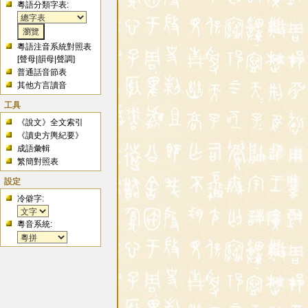
粵語分類字表:
粵語注音系統對照表
[
聲母
|
韻母
|
聲調
]
普通話音節表
其他方言讀音
工具
《說文》全文索引
《讀史方輿紀要》
成語彙輯
繁簡對照表
設定
冷僻字:
粵音系統: