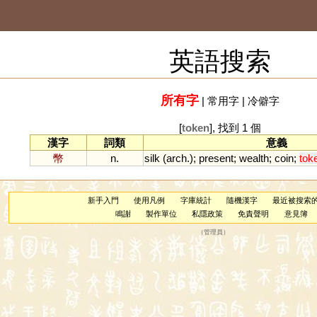
英語搜索
所有字
|
常用字
|
冷僻字
[
token
], 找到 1 個
漢字
詞類
意義
幣
n.
silk
(
arch
.);
present
;
wealth
;
coin
;
tok
新手入門
使用凡例
字庫統計
隨機漢字
最近被搜索
鳴謝
製作單位
私隱政策
免責聲明
意見簿
（
管理員
）