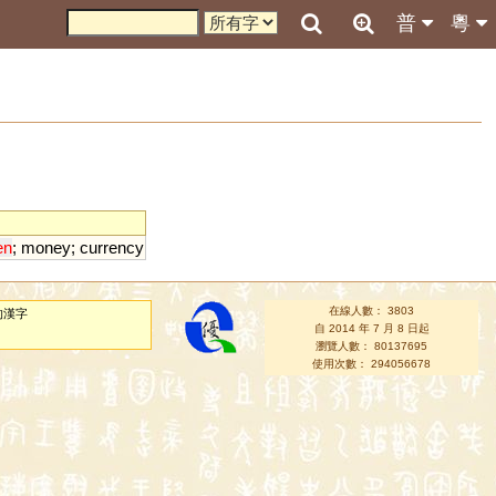
普
粵
en
;
money
;
currency
在線人數： 3803
的漢字
自 2014 年 7 月 8 日起
瀏覽人數： 80137695
使用次數： 294056678