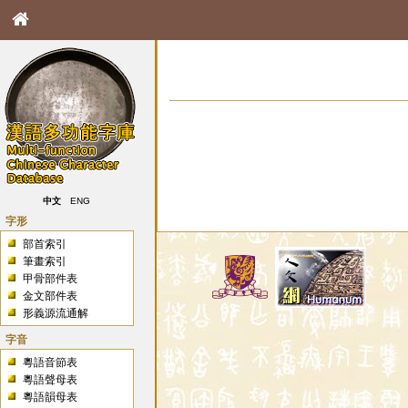
中文
ENG
字形
部首索引
筆畫索引
甲骨部件表
金文部件表
形義源流通解
字音
粵語音節表
粵語聲母表
粵語韻母表