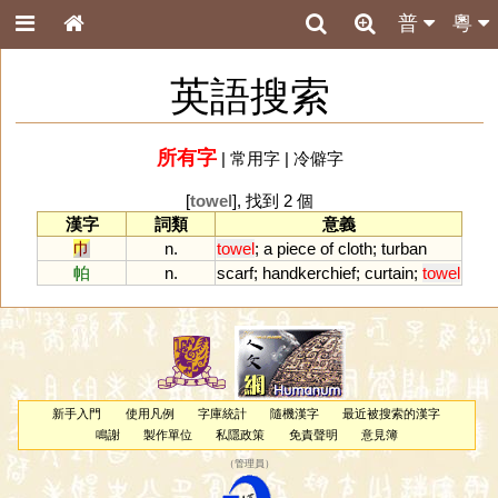
普
粵
英語搜索
所有字
|
常用字
|
冷僻字
[
towel
], 找到 2 個
漢字
詞類
意義
巾
n.
towel
;
a
piece
of
cloth
;
turban
帕
n.
scarf
;
handkerchief
;
curtain
;
towel
新手入門
使用凡例
字庫統計
隨機漢字
最近被搜索的漢字
鳴謝
製作單位
私隱政策
免責聲明
意見簿
（
管理員
）