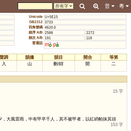
普
粵
Unicode
U+5E15
GB2312
3733
四角號碼
4620.0
頻序 A/B
2588
2272
頻次 A/B
191
118
普通話
m
p
聲調
韻攝
韻目
開合
等第
入
山
刪
/
鎋
開
二
15 字
之夕，大風雷雨，中有甲卒千人，其不被甲者，以紅綃帕抹其頭
153 字