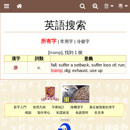
普
粵
英語搜索
所有字
|
常用字
|
冷僻字
[
tramp
], 找到 1 個
漢字
詞類
意義
fall
;
suffer
a
setback
,
suffer
loss
of
;
run
;
蹶
v.
tramp
;
dig
;
exhaust
,
use
up
新手入門
使用凡例
字庫統計
隨機漢字
最近被搜索的漢字
鳴謝
製作單位
私隱政策
免責聲明
意見簿
（
管理員
）