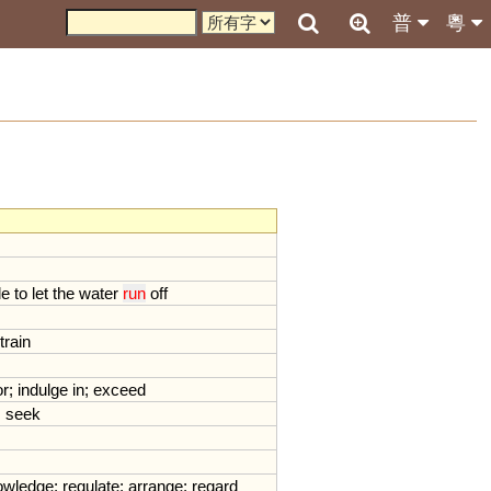
普
粵
le
to
let
the
water
run
off
train
or
;
indulge
in
;
exceed
;
seek
owledge
;
regulate
;
arrange
;
regard