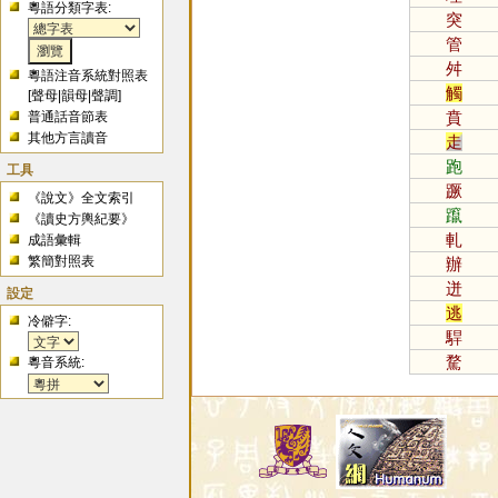
粵語分類字表:
突
管
舛
粵語注音系統對照表
觸
[
聲母
|
韻母
|
聲調
]
賁
普通話音節表
其他方言讀音
走
跑
工具
蹶
《說文》全文索引
躥
《讀史方輿紀要》
軋
成語彙輯
繁簡對照表
辦
迸
設定
逃
冷僻字:
駻
騖
粵音系統: