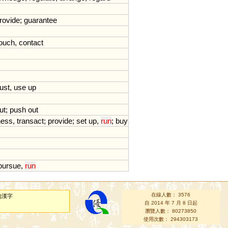
rovide
;
guarantee
touch
,
contact
ust
,
use
up
ut
;
push
out
ness
,
transact
;
provide
;
set
up
,
run
;
buy
pursue
,
run
在線人數： 3576
的漢字
自 2014 年 7 月 8 日起
瀏覽人數： 80273850
使用次數： 294303173