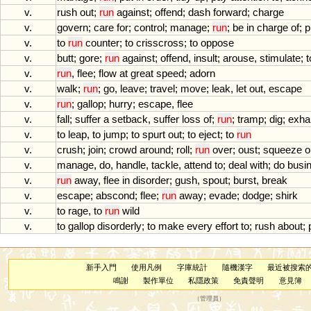
v.
rush
out
;
run
against
;
offend
;
dash
forward
;
charge
v.
govern
;
care
for
;
control
;
manage
;
run
;
be
in
charge
of
;
p
v.
to
run
counter
;
to
crisscross
;
to
oppose
v.
butt
;
gore
;
run
against
;
offend
,
insult
;
arouse
,
stimulate
;
v.
run
,
flee
;
flow
at
great
speed
;
adorn
v.
walk
;
run
;
go
,
leave
;
travel
;
move
;
leak
,
let
out
,
escape
v.
run
;
gallop
;
hurry
;
escape
,
flee
v.
fall
;
suffer
a
setback
,
suffer
loss
of
;
run
;
tramp
;
dig
;
exha
v.
to
leap
,
to
jump
;
to
spurt
out
;
to
eject
;
to
run
v.
crush
;
join
;
crowd
around
;
roll
;
run
over
;
oust
;
squeeze
o
v.
manage
,
do
,
handle
,
tackle
,
attend
to
;
deal
with
;
do
busi
v.
run
away
,
flee
in
disorder
;
gush
,
spout
;
burst
,
break
v.
escape
;
abscond
;
flee
;
run
away
;
evade
;
dodge
;
shirk
v.
to
rage
,
to
run
wild
v.
to
gallop
disorderly
;
to
make
every
effort
to
;
rush
about
;
新手入門
使用凡例
字庫統計
隨機漢字
最近被搜索
鳴謝
製作單位
私隱政策
免責聲明
意見簿
（
管理員
）