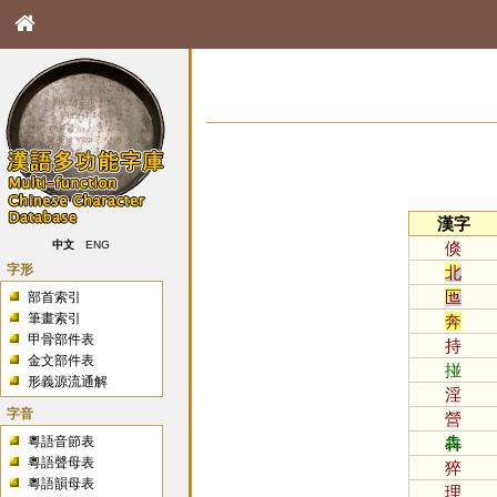
漢字
倏
中文
ENG
字形
北
匜
部首索引
筆畫索引
奔
甲骨部件表
持
金文部件表
掽
形義源流通解
淫
字音
營
粵語音節表
犇
粵語聲母表
猝
粵語韻母表
理