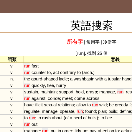
英語搜索
所有字
|
常用字
|
冷僻字
[
run
], 找到 26 個
詞類
意義
v.
run
fast
v.
run
counter
to
,
act
contrary
to
(
arch
.)
n.
the
gourd
-
shaped
ladle
;
a
washbasin
with
a
tubular
hand
v.
run
quickly
,
flee
,
hurry
v.
sustain
,
maintain
;
support
;
hold
,
grasp
;
manage
,
run
;
res
v.
run
against
;
collide
;
meet
;
come
across
v.
have
illicit
sexual
relations
;
allow
to
run
wild
;
be
greedy
f
v.
regulate
,
manage
,
operate
,
run
;
found
;
plan
;
build
;
define
v.
to
run
;
to
rush
about
(
of
a
herd
of
bulls
);
to
flee
v.
run
out
v.
manage
;
run
;
put
in
order
;
tidy
up
;
pay
attention
to
;
ackn