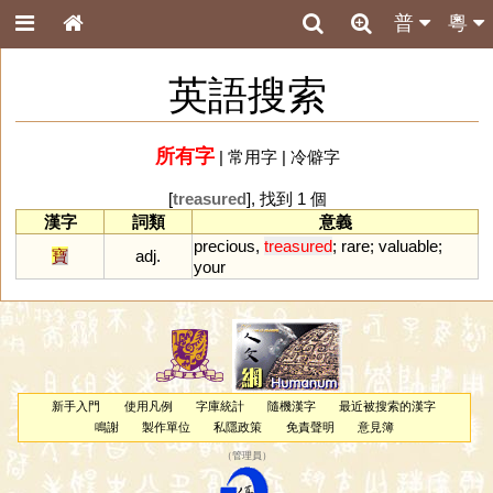
普
粵
英語搜索
所有字
|
常用字
|
冷僻字
[
treasured
], 找到 1 個
漢字
詞類
意義
precious
,
treasured
;
rare
;
valuable
;
寶
adj.
your
新手入門
使用凡例
字庫統計
隨機漢字
最近被搜索的漢字
鳴謝
製作單位
私隱政策
免責聲明
意見簿
（
管理員
）