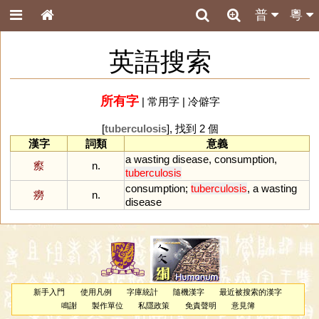
普
粵
英語搜索
所有字
|
常用字
|
冷僻字
[
tuberculosis
], 找到 2 個
漢字
詞類
意義
a
wasting
disease
,
consumption
,
瘵
n.
tuberculosis
consumption
;
tuberculosis
,
a
wasting
癆
n.
disease
新手入門
使用凡例
字庫統計
隨機漢字
最近被搜索的漢字
鳴謝
製作單位
私隱政策
免責聲明
意見簿