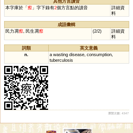
其他方言讀音
本字庫於「
瘵
」字下錄有
2
個方言點的讀音
詳細資
料
成語彙輯
民力凋
瘵
, 民生凋
瘵
(2/2)
詳細資
料
詞類
英文意義
n.
a
wasting
disease
,
consumption
,
tuberculosis
瀏覽次數: 4347