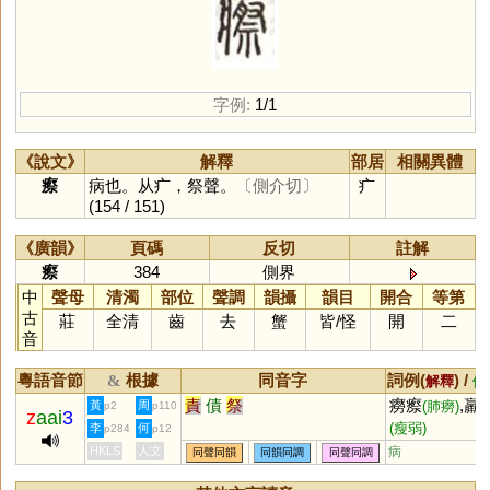
字例:
1/1
《說文》
解釋
部居
相關異體
瘵
病也。从疒，祭聲。
〔側介切〕
疒
(154 / 151)
《廣韻》
頁碼
反切
註解
瘵
384
側界
中
聲母
清濁
部位
聲調
韻攝
韻目
開合
等第
古
莊
全清
齒
去
蟹
皆
/
怪
開
二
音
粵語音節
根據
同音字
詞例(
) /
&
解釋
備
責
債
祭
癆瘵
,羸
黃
周
(肺癆)
p2
p110
z
aai
3
(瘦弱)
李
何
p284
p12
HKLS
人文
病
同聲同韻
同韻同調
同聲同調