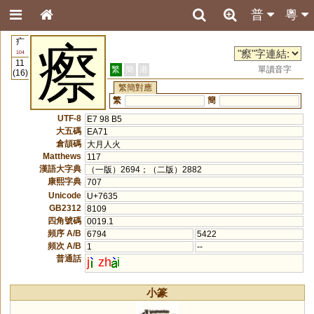
普
粵
疒
瘵
104
11
繁
簡
港
單讀音字
(16)
繁簡對應
繁
簡
UTF-8
E7 98 B5
大五碼
EA71
倉頡碼
大月人火
Matthews
117
漢語大字典
（一版）2694；（二版）2882
康熙字典
707
Unicode
U+7635
GB2312
8109
四角號碼
0019.1
頻序 A/B
6794
5422
頻次 A/B
1
--
普通話
j
zh
i
小篆