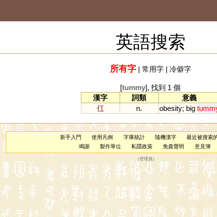
英語搜索
所有字
|
常用字
|
冷僻字
[
tummy
], 找到 1 個
漢字
詞類
意義
仜
n.
obesity
;
big
tumm
新手入門
使用凡例
字庫統計
隨機漢字
最近被搜索
鳴謝
製作單位
私隱政策
免責聲明
意見簿
（
管理員
）