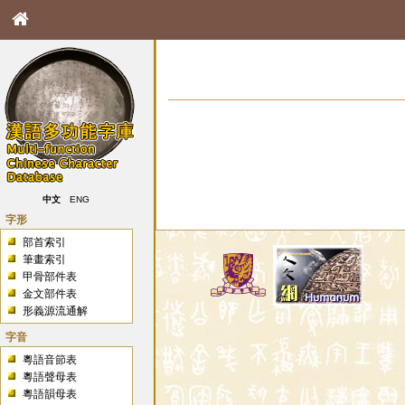
中文
ENG
字形
部首索引
筆畫索引
甲骨部件表
金文部件表
形義源流通解
字音
粵語音節表
粵語聲母表
粵語韻母表