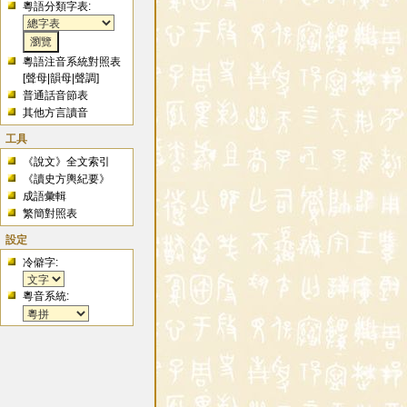
粵語分類字表:
粵語注音系統對照表
[
聲母
|
韻母
|
聲調
]
普通話音節表
其他方言讀音
工具
《說文》全文索引
《讀史方輿紀要》
成語彙輯
繁簡對照表
設定
冷僻字:
粵音系統: