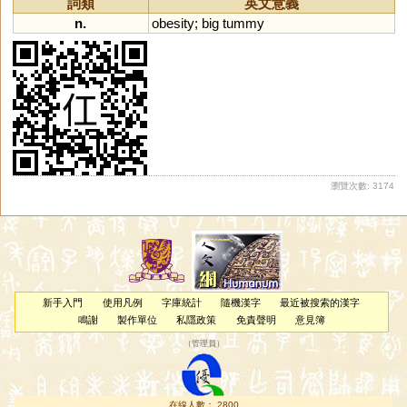
詞類
英文意義
n.
obesity
;
big
tummy
瀏覽次數: 3174
新手入門
使用凡例
字庫統計
隨機漢字
最近被搜索的漢字
鳴謝
製作單位
私隱政策
免責聲明
意見簿
（
管理員
）
在線人數： 2800