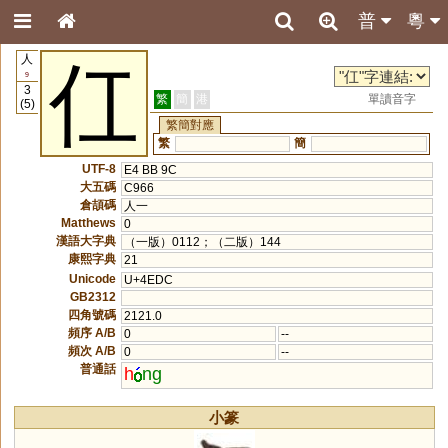
普
粵
人
仜
9
3
繁
簡
港
單讀音字
(5)
繁簡對應
繁
簡
UTF-8
E4 BB 9C
大五碼
C966
倉頡碼
人一
Matthews
0
漢語大字典
（一版）0112；（二版）144
康熙字典
21
Unicode
U+4EDC
GB2312
四角號碼
2121.0
頻序 A/B
0
--
頻次 A/B
0
--
普通話
h
ng
小篆