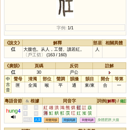
字例:
1/1
《說文》
解釋
部居
相關異體
仜
大腹也。从人，工聲。讀若紅。
人
〔戶工切〕
(163 / 160)
《廣韻》
頁碼
反切
註解
仜
30
戸公
中
聲母
清濁
部位
聲調
韻攝
韻目
開合
等第
古
匣
全濁
喉
平
通
東
/
東
合
一
音
粵語音節
根據
同音字
詞例(
) /
&
解釋
備註
紅
雄
洪
鴻
熊
烘
虹
訌
蕻
黃
周
h
ung
4
洚
魟
舼
羾
霟
玒
妅
渱
篊
李
何
谼
葒
黌
HKLS
人文
身體肥胖;大腹
同聲同韻
同韻同調
同聲同調