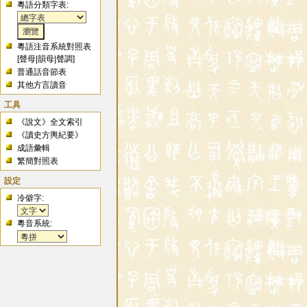
粵語分類字表:
粵語注音系統對照表
[
聲母
|
韻母
|
聲調
]
普通話音節表
其他方言讀音
工具
《說文》全文索引
《讀史方輿紀要》
成語彙輯
繁簡對照表
設定
冷僻字:
粵音系統: