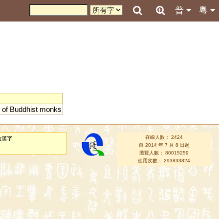
普
粵
of
Buddhist
monks
在線人數： 2424
的漢字
自 2014 年 7 月 8 日起
瀏覽人數： 80015259
使用次數： 293833824