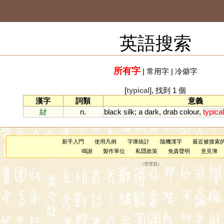
英語搜索
所有字
|
常用字
|
冷僻字
[
typical
], 找到 1 個
漢字
詞類
意義
䊷
n.
black
silk
;
a
dark
,
drab
colour
,
typical
新手入門
使用凡例
字庫統計
隨機漢字
最近被搜索
鳴謝
製作單位
私隱政策
免責聲明
意見簿
（
管理員
）