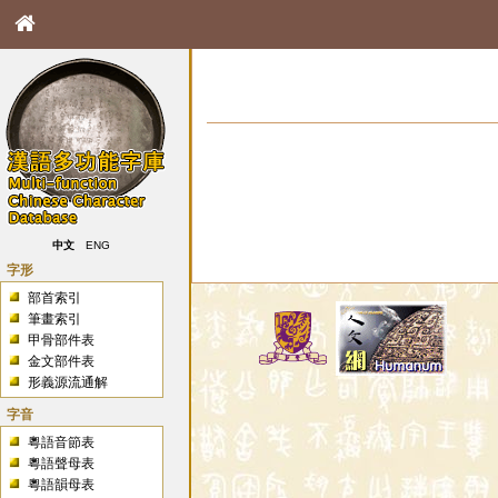
中文
ENG
字形
部首索引
筆畫索引
甲骨部件表
金文部件表
形義源流通解
字音
粵語音節表
粵語聲母表
粵語韻母表