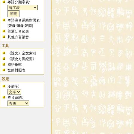
粵語分類字表:
粵語注音系統對照表
[
聲母
|
韻母
|
聲調
]
普通話音節表
其他方言讀音
工具
《說文》全文索引
《讀史方輿紀要》
成語彙輯
繁簡對照表
設定
冷僻字:
粵音系統: