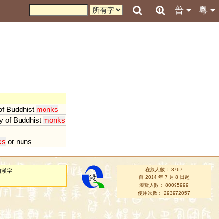
普
粵
of
Buddhist
monks
y
of
Buddhist
monks
ks
or
nuns
在線人數： 3767
的漢字
自 2014 年 7 月 8 日起
瀏覽人數： 80095999
使用次數： 293972057