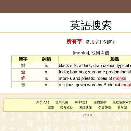
英語搜索
所有字
|
常用字
|
冷僻字
[
monks
], 找到 4 個
漢字
詞類
意義
䊷
n.
black
silk
;
a
dark
,
drab
colour
,
typical
竺
n.
India
;
bamboo
;
surname
predominantl
緇
n.
monks
and
priests
;
robes
of
monks
衼
n.
religious
gown
worn
by
Buddhist
mon
新手入門
使用凡例
字庫統計
隨機漢字
最近被搜索
鳴謝
製作單位
私隱政策
免責聲明
意見簿
（
管理員
）