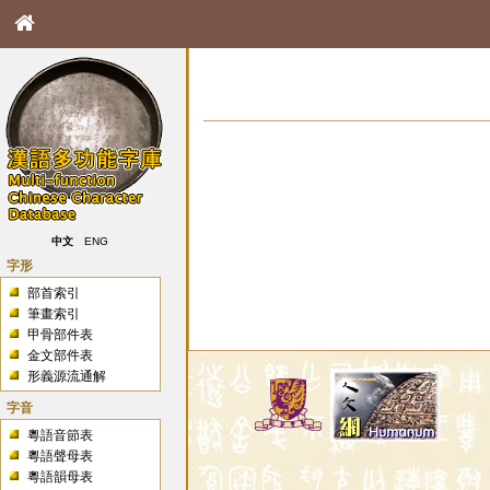
中文
ENG
字形
部首索引
筆畫索引
甲骨部件表
金文部件表
形義源流通解
字音
粵語音節表
粵語聲母表
粵語韻母表