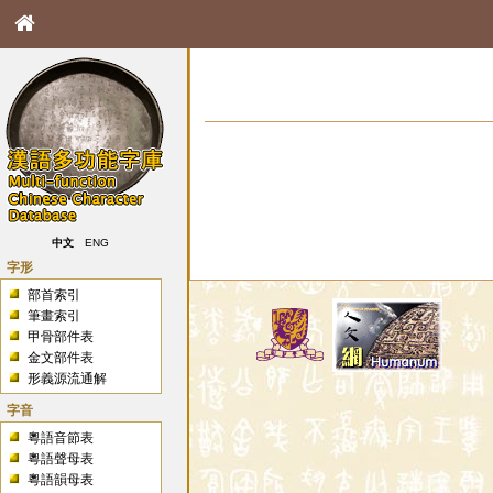
中文
ENG
字形
部首索引
筆畫索引
甲骨部件表
金文部件表
形義源流通解
字音
粵語音節表
粵語聲母表
粵語韻母表