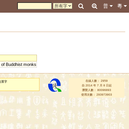
普
粵
of
Buddhist
monks
在線人數： 2959
的漢字
自 2014 年 7 月 8 日起
瀏覽人數： 80096893
使用次數： 293973903