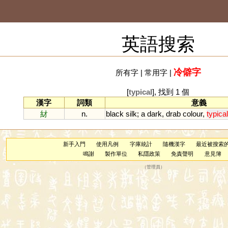
英語搜索
冷僻字
所有字
|
常用字
|
[
typical
], 找到 1 個
漢字
詞類
意義
䊷
n.
black
silk
;
a
dark
,
drab
colour
,
typical
新手入門
使用凡例
字庫統計
隨機漢字
最近被搜索
鳴謝
製作單位
私隱政策
免責聲明
意見簿
（
管理員
）