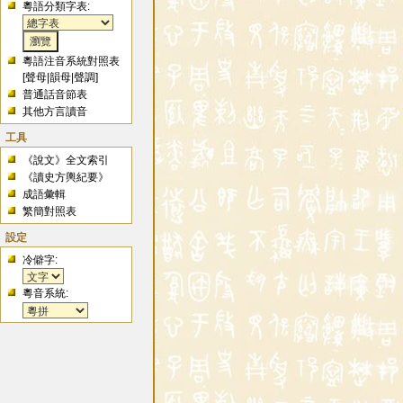
粵語分類字表:
粵語注音系統對照表
[
聲母
|
韻母
|
聲調
]
普通話音節表
其他方言讀音
工具
《說文》全文索引
《讀史方輿紀要》
成語彙輯
繁簡對照表
設定
冷僻字:
粵音系統: