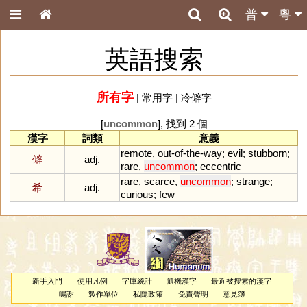
普
粵
英語搜索
所有字
|
常用字
|
冷僻字
[
uncommon
], 找到 2 個
漢字
詞類
意義
remote
,
out
-
of
-
the
-
way
;
evil
;
stubborn
;
僻
adj.
rare
,
uncommon
;
eccentric
rare
,
scarce
,
uncommon
;
strange
;
希
adj.
curious
;
few
新手入門
使用凡例
字庫統計
隨機漢字
最近被搜索的漢字
鳴謝
製作單位
私隱政策
免責聲明
意見簿