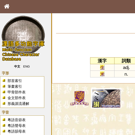
漢字
詞類
生
adj.
中文
ENG
字形
米
n.
部首索引
筆畫索引
甲骨部件表
金文部件表
形義源流通解
字音
粵語音節表
粵語聲母表
粵語韻母表