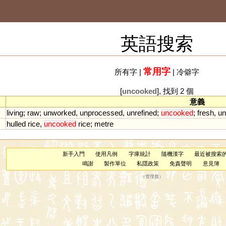
英語搜索
常用字
所有字
|
|
冷僻字
[
uncooked
], 找到 2 個
意義
living
;
raw
;
unworked
,
unprocessed
,
unrefined
;
uncooked
;
fresh
,
un
hulled
rice
,
uncooked
rice
;
metre
新手入門
使用凡例
字庫統計
隨機漢字
最近被搜索
鳴謝
製作單位
私隱政策
免責聲明
意見簿
（
管理員
）