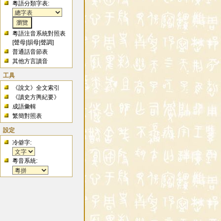
粵語分類字表:
粵語注音系統對照表
[
聲母
|
韻母
|
聲調
]
普通話音節表
其他方言讀音
工具
《說文》全文索引
《讀史方輿紀要》
成語彙輯
繁簡對照表
設定
冷僻字:
粵音系統: