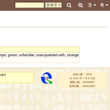
普
粵
ripe
,
green
;
unfamiliar
,
unacquainted
with
,
strange
在線人數： 2934
的漢字
自 2014 年 7 月 8 日起
瀏覽人數： 80008087
使用次數： 293816887