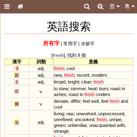
普
粵
英語搜索
所有字
|
常用字
|
冷僻字
[
fresh
], 找到 8 個
漢字
詞類
意義
凊
adj.
fresh
;
cool
新
adj.
new
,
fresh
;
recent
,
modern
泚
adj.
limpid
;
bright
;
clear
;
fresh
to
stew
;
simmer
,
heat
;
burn
;
roast
in
煨
v.
ashes
;
roast
in
fresh
cinders
deviate
,
differ
;
feel
well
,
feel
fresh
and
爽
v.
cool
living
;
raw
;
unworked
,
unprocessed
,
unrefined
;
uncooked
;
fresh
,
unripe
,
生
adj.
green
;
unfamiliar
,
unacquainted
with
,
strange