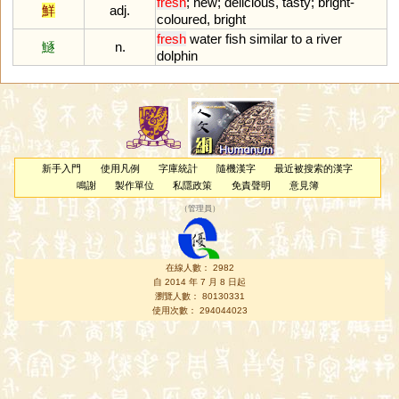
fresh
;
new
;
delicious
,
tasty
;
bright
-
鮮
adj.
coloured
,
bright
fresh
water
fish
similar
to
a
river
鱁
n.
dolphin
新手入門
使用凡例
字庫統計
隨機漢字
最近被搜索的漢字
鳴謝
製作單位
私隱政策
免責聲明
意見簿
（
管理員
）
在線人數： 2982
自 2014 年 7 月 8 日起
瀏覽人數： 80130331
使用次數： 294044023