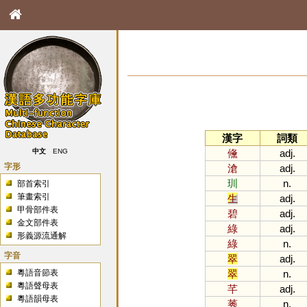
漢字
詞類
儵
adj.
中文
ENG
字形
滄
adj.
玔
n.
部首索引
筆畫索引
生
adj.
甲骨部件表
碧
adj.
金文部件表
綠
adj.
形義源流通解
綠
n.
字音
翠
adj.
粵語音節表
翠
n.
粵語聲母表
芊
adj.
粵語韻母表
莠
n.