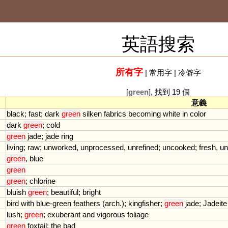
英語搜索
所有字
|
常用字
|
冷僻字
[
green
], 找到 19 個
意義
black
;
fast
;
dark
green
silken
fabrics
becoming
white
in
color
dark
green
;
cold
green
jade
;
jade
ring
living
;
raw
;
unworked
,
unprocessed
,
unrefined
;
uncooked
;
fresh
,
un
green
,
blue
green
green
;
chlorine
bluish
green
;
beautiful
;
bright
bird
with
blue
-
green
feathers
(
arch
.);
kingfisher
;
green
jade
;
Jadeite
lush
;
green
;
exuberant
and
vigorous
foliage
green
foxtail
;
the
bad