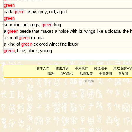
green
dark
green
;
ashy
,
grey
;
old
,
aged
green
scorpion
;
ant
eggs
;
green
frog
a
green
beetle
that
makes
a
noise
with
its
wings
like
a
cicada
;
the
h
a
small
green
cicada
a
kind
of
green
-
colored
wine
;
fine
liquor
green
;
blue
;
black
;
young
新手入門
使用凡例
字庫統計
隨機漢字
最近被搜索
鳴謝
製作單位
私隱政策
免責聲明
意見簿
（
管理員
）