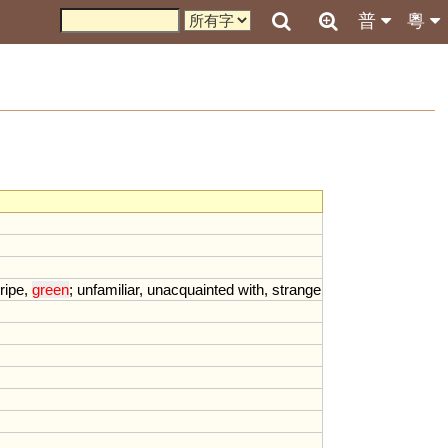
普
粵
ripe
,
green
;
unfamiliar
,
unacquainted
with
,
strange