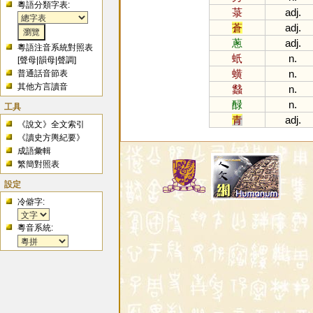
粵語分類字表:
菉
adj.
蒼
adj.
蔥
adj.
粵語注音系統對照表
蚔
n.
[
聲母
|
韻母
|
聲調
]
蟥
n.
普通話音節表
其他方言讀音
蠽
n.
醁
n.
工具
青
adj.
《說文》全文索引
《讀史方輿紀要》
成語彙輯
繁簡對照表
設定
冷僻字:
粵音系統: