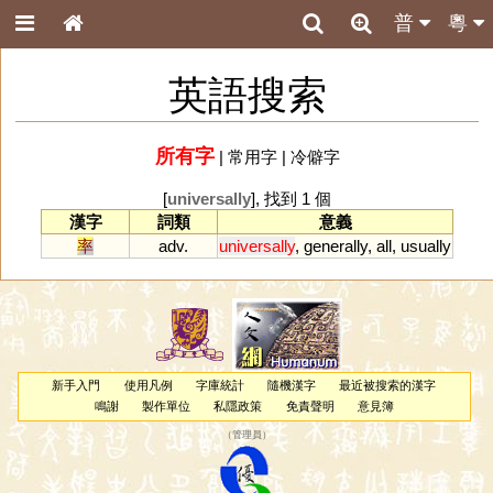
普
粵
英語搜索
所有字
|
常用字
|
冷僻字
[
universally
], 找到 1 個
漢字
詞類
意義
率
adv.
universally
,
generally
,
all
,
usually
新手入門
使用凡例
字庫統計
隨機漢字
最近被搜索的漢字
鳴謝
製作單位
私隱政策
免責聲明
意見簿
（
管理員
）