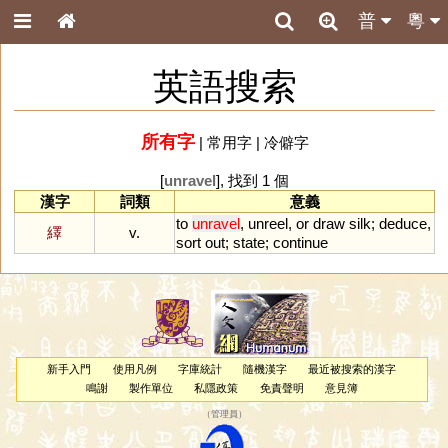
普
粵
英語搜索
所有字
|
常用字
|
冷僻字
[
unravel
], 找到 1 個
漢字
詞類
意義
to
unravel
,
unreel
,
or
draw
silk
;
deduce
,
繹
v.
sort
out
;
state
;
continue
新手入門
使用凡例
字庫統計
隨機漢字
最近被搜索的漢字
鳴謝
製作單位
私隱政策
免責聲明
意見簿
（
管理員
）