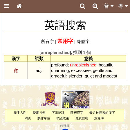
普
粵
英語搜索
常用字
所有字
|
|
冷僻字
[
unreplenished
], 找到 1 個
漢字
詞類
意義
profound
;
unreplenished
;
beautiful
,
窕
adj.
charming
;
excessive
;
gentle
and
graceful
;
slender
;
quiet
and
modest
新手入門
使用凡例
字庫統計
隨機漢字
最近被搜索的漢字
鳴謝
製作單位
私隱政策
免責聲明
意見簿
（
管理員
）