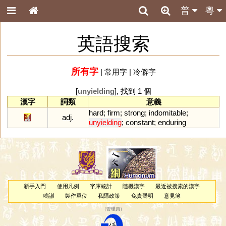
普
粵
英語搜索
所有字
|
常用字
|
冷僻字
[
unyielding
], 找到 1 個
漢字
詞類
意義
hard
;
firm
;
strong
;
indomitable
;
剛
adj.
unyielding
;
constant
;
enduring
新手入門
使用凡例
字庫統計
隨機漢字
最近被搜索的漢字
鳴謝
製作單位
私隱政策
免責聲明
意見簿
（
管理員
）