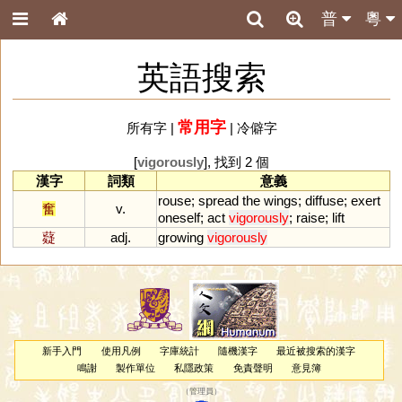
普
粵
英語搜索
常用字
所有字
|
|
冷僻字
[
vigorously
], 找到 2 個
漢字
詞類
意義
rouse
;
spread
the
wings
;
diffuse
;
exert
奮
v.
oneself
;
act
vigorously
;
raise
;
lift
薿
adj.
growing
vigorously
新手入門
使用凡例
字庫統計
隨機漢字
最近被搜索的漢字
鳴謝
製作單位
私隱政策
免責聲明
意見簿
（
管理員
）