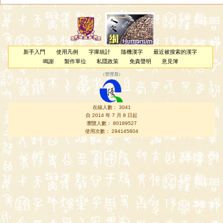
新手入門
使用凡例
字庫統計
隨機漢字
最近被搜索的漢字
鳴謝
製作單位
私隱政策
免責聲明
意見簿
（
管理員
）
在線人數： 3041
自 2014 年 7 月 8 日起
瀏覽人數： 80189527
使用次數： 294145804