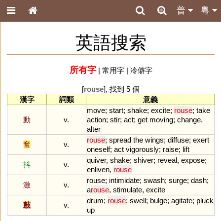
普
粵
英語搜索
所有字
|
常用字
|
冷僻字
[
rouse
], 找到 5 個
漢字
詞類
意義
move
;
start
;
shake
;
excite
;
rouse
;
take
動
v.
action
;
stir
;
act
;
get
moving
;
change
,
alter
rouse
;
spread
the
wings
;
diffuse
;
exert
奮
v.
oneself
;
act
vigorously
;
raise
;
lift
quiver
,
shake
;
shiver
;
reveal
,
expose
;
抖
v.
enliven
,
rouse
rouse
;
intimidate
;
swash
;
surge
;
dash
;
激
v.
a
rouse
,
stimulate
,
excite
drum
;
rouse
;
swell
;
bulge
;
agitate
;
pluck
鼓
v.
up