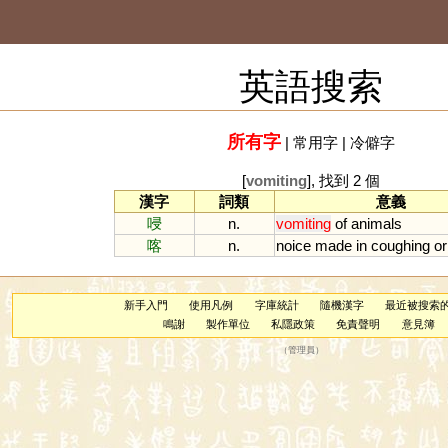
英語搜索
所有字
|
常用字
|
冷僻字
[
vomiting
], 找到 2 個
漢字
詞類
意義
唚
n.
vomiting
of
animals
喀
n.
noice
made
in
coughing
or
新手入門
使用凡例
字庫統計
隨機漢字
最近被搜索
鳴謝
製作單位
私隱政策
免責聲明
意見簿
（
管理員
）