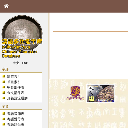
中文
ENG
字形
部首索引
筆畫索引
甲骨部件表
金文部件表
形義源流通解
字音
粵語音節表
粵語聲母表
粵語韻母表