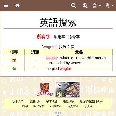
普
粵
英語搜索
所有字
|
常用字
|
冷僻字
[
wagtail
], 找到 2 個
漢字
詞類
意義
wagtail
;
twitter
,
chirp
,
warble
;
marsh
雝
n.
surrounded
by
waters
鶺
n.
the
pied
wagtail
新手入門
使用凡例
字庫統計
隨機漢字
最近被搜索的漢字
鳴謝
製作單位
私隱政策
免責聲明
意見簿
（
管理員
）