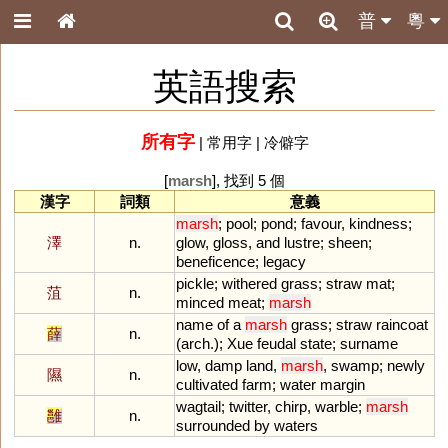
普
粵
英語搜索
所有字
|
常用字
|
冷僻字
[
marsh
], 找到 5 個
漢字
詞類
意義
marsh
;
pool
;
pond
;
favour
,
kindness
;
澤
n.
glow
,
gloss
,
and
lustre
;
sheen
;
beneficence
;
legacy
pickle
;
withered
grass
;
straw
mat
;
菹
n.
minced
meat
;
marsh
name
of
a
marsh
grass
;
straw
raincoat
薛
n.
(
arch
.);
Xue
feudal
state
;
surname
low
,
damp
land
,
marsh
,
swamp
;
newly
隰
n.
cultivated
farm
;
water
margin
wagtail
;
twitter
,
chirp
,
warble
;
marsh
雝
n.
surrounded
by
waters