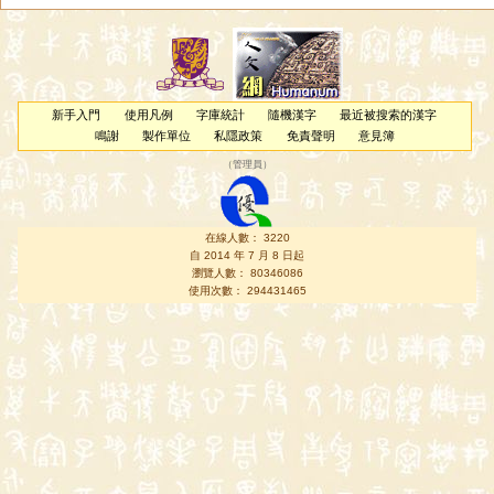
新手入門
使用凡例
字庫統計
隨機漢字
最近被搜索的漢字
鳴謝
製作單位
私隱政策
免責聲明
意見簿
（
管理員
）
在線人數： 3220
自 2014 年 7 月 8 日起
瀏覽人數： 80346086
使用次數： 294431465