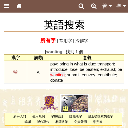
普
粵
英語搜索
所有字
|
常用字
|
冷僻字
[
wanting
], 找到 1 個
漢字
詞類
意義
pay
;
bring
in
what
is
due
;
transport
;
introduce
;
lose
;
be
beaten
;
exhaust
;
be
輸
v.
wanting
;
submit
;
convey
;
contribute
;
donate
新手入門
使用凡例
字庫統計
隨機漢字
最近被搜索的漢字
鳴謝
製作單位
私隱政策
免責聲明
意見簿