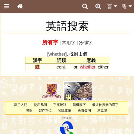
普
粵
英語搜索
所有字
|
常用字
|
冷僻字
[
whether
], 找到 1 個
漢字
詞類
意義
或
conj.
or
;
whether
;
either
新手入門
使用凡例
字庫統計
隨機漢字
最近被搜索的漢字
鳴謝
製作單位
私隱政策
免責聲明
意見簿
（
管理員
）