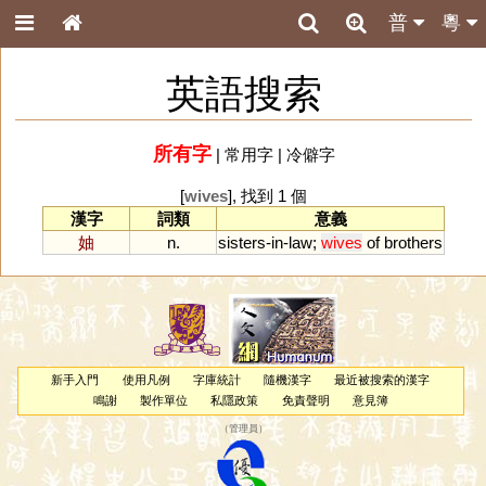
普
粵
英語搜索
所有字
|
常用字
|
冷僻字
[
wives
], 找到 1 個
漢字
詞類
意義
妯
n.
sisters
-
in
-
law
;
wives
of
brothers
新手入門
使用凡例
字庫統計
隨機漢字
最近被搜索的漢字
鳴謝
製作單位
私隱政策
免責聲明
意見簿
（
管理員
）