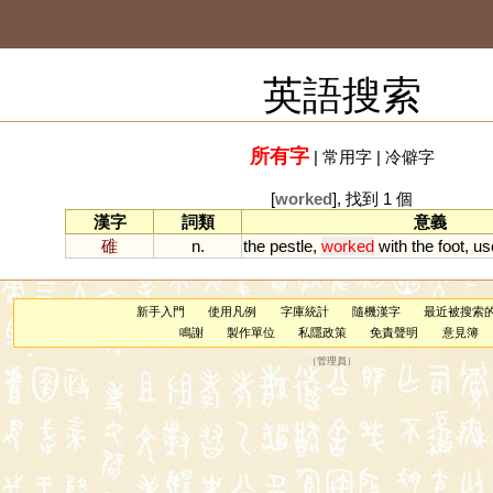
英語搜索
所有字
|
常用字
|
冷僻字
[
worked
], 找到 1 個
漢字
詞類
意義
碓
n.
the
pestle
,
worked
with
the
foot
,
us
新手入門
使用凡例
字庫統計
隨機漢字
最近被搜索
鳴謝
製作單位
私隱政策
免責聲明
意見簿
（
管理員
）