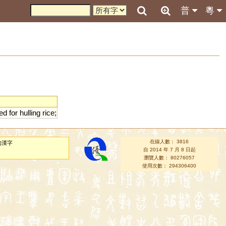
普
粵
ed
for
hulling
rice
;
在線人數： 3816
的漢字
自 2014 年 7 月 8 日起
瀏覽人數： 80276057
使用次數： 294306400