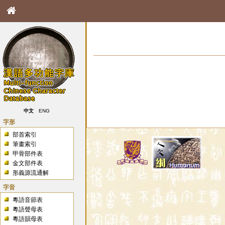
中文
ENG
字形
部首索引
筆畫索引
甲骨部件表
金文部件表
形義源流通解
字音
粵語音節表
粵語聲母表
粵語韻母表