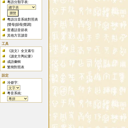
粵語分類字表:
粵語注音系統對照表
[
聲母
|
韻母
|
聲調
]
普通話音節表
其他方言讀音
工具
《說文》全文索引
《讀史方輿紀要》
成語彙輯
繁簡對照表
設定
冷僻字:
粵音系統: