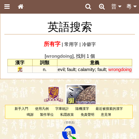
普
粵
英語搜索
所有字
|
常用字
|
冷僻字
[
wrongdoing
], 找到 1 個
漢字
詞類
意義
尤
n.
evil
;
fault
;
calamity
;
fault
;
wrongdoing
新手入門
使用凡例
字庫統計
隨機漢字
最近被搜索的漢字
鳴謝
製作單位
私隱政策
免責聲明
意見簿
（
管理員
）