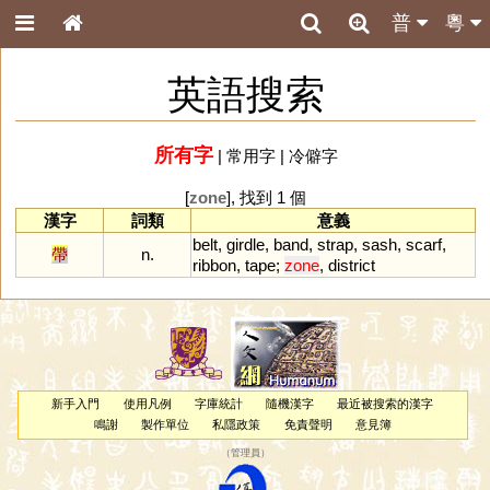
普
粵
英語搜索
所有字
|
常用字
|
冷僻字
[
zone
], 找到 1 個
漢字
詞類
意義
belt
,
girdle
,
band
,
strap
,
sash
,
scarf
,
帶
n.
ribbon
,
tape
;
zone
,
district
新手入門
使用凡例
字庫統計
隨機漢字
最近被搜索的漢字
鳴謝
製作單位
私隱政策
免責聲明
意見簿
（
管理員
）