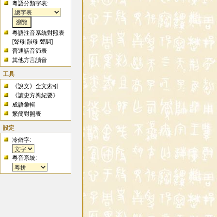
粵語分類字表:
粵語注音系統對照表
[
聲母
|
韻母
|
聲調
]
普通話音節表
其他方言讀音
工具
《說文》全文索引
《讀史方輿紀要》
成語彙輯
繁簡對照表
設定
冷僻字:
粵音系統: