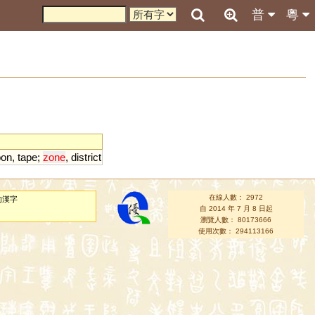
普
粵
bon
,
tape
;
zone
,
district
在線人數： 2972
的漢字
自 2014 年 7 月 8 日起
瀏覽人數： 80173666
使用次數： 294113166