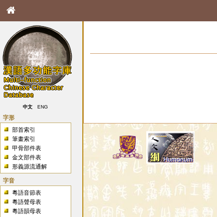
中文
ENG
字形
部首索引
筆畫索引
甲骨部件表
金文部件表
形義源流通解
字音
粵語音節表
粵語聲母表
粵語韻母表