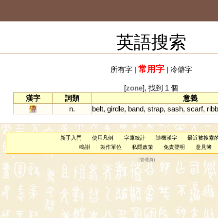
英語搜索
常用字
所有字
|
|
冷僻字
[
zone
], 找到 1 個
漢字
詞類
意義
帶
n.
belt
,
girdle
,
band
,
strap
,
sash
,
scarf
,
rib
新手入門
使用凡例
字庫統計
隨機漢字
最近被搜索
鳴謝
製作單位
私隱政策
免責聲明
意見簿
（
管理員
）