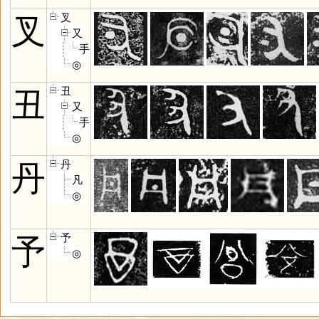
叉
叉
又
手
◎
丑
丑
又
手
◎
丹
丹
凡
◎
予
予
◎