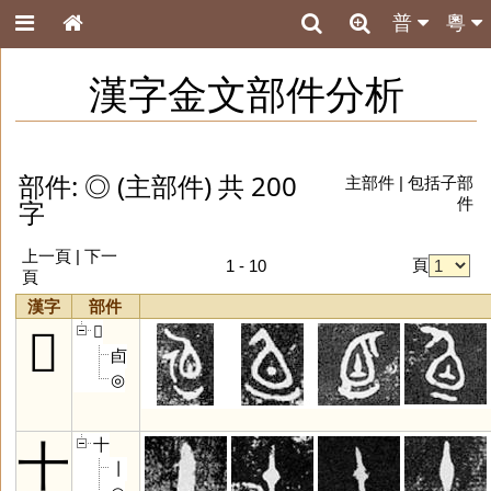
普
粵
漢字金文部件分析
部件: ◎ (主部件) 共 200
主部件
|
包括子部
字
件
上一頁 |
下一
頁
1 - 10
頁
漢字
部件
𠧴
𠧴
卣
◎
十
十
丨