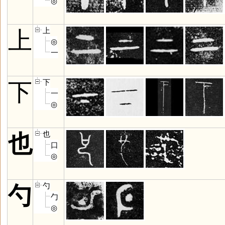
◎
上
上
◎
一
下
下
一
◎
也
也
口
◎
勺
勺
勹
◎