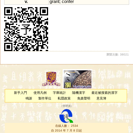
v.
grant
;
confer
瀏覽次數: 38021
新手入門
使用凡例
字庫統計
隨機漢字
最近被搜索的漢字
鳴謝
製作單位
私隱政策
免責聲明
意見簿
（
管理員
）
在線人數： 2534
自 2014 年 7 月 8 日起