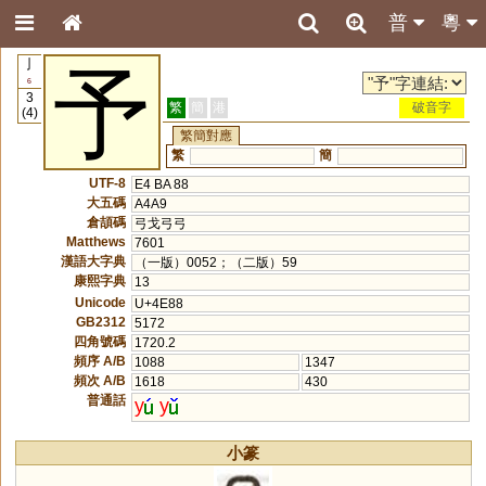
普
粵
亅
予
6
3
繁
簡
港
破音字
(4)
繁簡對應
繁
簡
UTF-8
E4 BA 88
大五碼
A4A9
倉頡碼
弓戈弓弓
Matthews
7601
漢語大字典
（一版）0052；（二版）59
康熙字典
13
Unicode
U+4E88
GB2312
5172
四角號碼
1720.2
頻序 A/B
1088
1347
頻次 A/B
1618
430
普通話
y
y
小篆