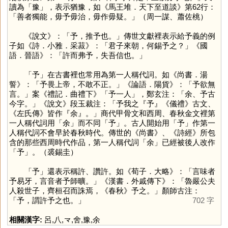
讀為「
豫
」，表示猶豫，如《馬王堆．天下至道談》第62行：
「善者獨能，毋予毋治，毋作毋疑。」（周一謀、蕭佐桃）
《說文》：「予，推予也。」傳世文獻裡表示給予義的例
子如《詩．小雅．采菽》：「君子來朝，何錫予之？」《國
語．晉語》：「許而弗予，失吾信也。」
「
予
」在古書裡也常用為第一人稱代詞。如《尚書．湯
誓》：「予畏上帝，不敢不正。」《論語．陽貨》：「予欲無
言。」案《禮記．曲禮下》「予一人」，鄭玄注：「余、予古
今字。」《說文》段玉裁注：「予我之『予』《儀禮》古文、
《左氏傳》皆作『余』。」商代甲骨文和西周、春秋金文裡第
一人稱代詞用「
余
」而不同「
予
」。古人開始用「
予
」作第一
人稱代詞不會早於春秋時代。傳世的《尚書》、《詩經》所包
含的那些西周時代作品，第一人稱代詞「
余
」已經被後人改作
「
予
」。（裘錫圭）
「
予
」還表示稱許、讚許。如《荀子．大略》：「言味者
予易牙，言音者予師曠。」《漢書．外戚傳下》：「魯嚴公夫
人殺世子，齊桓召而誅焉，《春秋》予之。」顏師古注：
「予，謂許予之也。」
702 字
相關漢字:
呂
,
八
,
龴
,
舍
,
豫
,
余