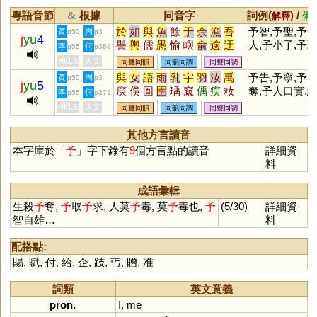
粵語音節
根據
同音字
詞例(
) /
&
解釋
備
於
如
與
魚
餘
于
余
漁
吾
予智,予聖,予
黃
周
p50
p3
j
yu
4
譽
輿
儒
愚
愉
嶼
俞
逾
迂
人,予小子,予
李
何
p55
p368
娛
禺
榆
蠕
虞
渝
隅
圩
瑜
予求
HKLS
人文
同聲同韻
同韻同調
同聲同調
茹
庾
孺
嵎
盂
銣
揄
諛
腴
與
女
語
雨
乳
宇
羽
汝
禹
予告,予寧,予
黃
周
p50
p3
j
yu
5
竽
歟
濡
喁
畬
臾
嚅
覦
璵
庾
俁
圄
圉
瑀
窳
偊
瘐
籹
奪,予人口實,
李
何
p55
p371
臑
艅
崳
旟
繻
邘
歈
毹
狳
貐
齬
醹
斞
鄅
萭
鋙
噳
擩
予,授予,賜予,
HKLS
人文
同聲同韻
同韻同調
同聲同調
窬
萸
薷
襦
髃
蝓
雩
踰
妤
麌
蘌
楀
篽
峿
穻
寙
頨
斔
賦予,不予置評
褕
帤
挐
舁
湡
袽
隃
牏
睮
祤
蝺
与
敔
寄予希望
其他方言讀音
羭
蕍
蕠
嬬
鴽
謣
鰅
轝
醹
本字庫於「
予
」字下錄有
9
個方言點的讀音
詳細資
鸆
齵
鸒
擩
堣
杅
楰
腢
媮
料
与
澞
侞
堬
雓
燸
歶
蒘
硢
釪
鮽
筎
螸
籅
曘
蝡
成語彙輯
生殺
予
奪,
予
取
予
求, 人莫
予
毒, 莫
予
毒也,
予
(5/30)
詳細資
智自雄…
料
配搭點:
賜
,
賦
,
付
,
給
,
企
,
跂
,
丐
,
贈
,
准
詞類
英文意義
pron.
I
,
me