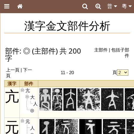
普
粵
漢字金文部件分析
部件: ◎ (主部件) 共 200
主部件
|
包括子部
字
件
上一頁
|
下一
頁
11 - 20
頁
漢字
部件
亢
亢
大
人
◎
元
元
人