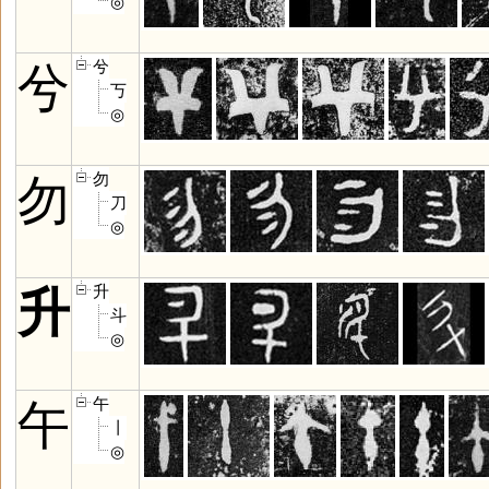
◎
兮
兮
丂
◎
勿
勿
刀
◎
升
升
斗
◎
午
午
丨
◎