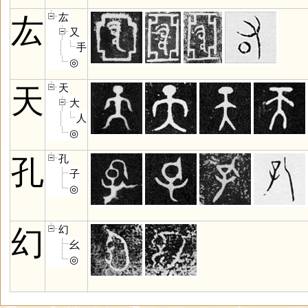
厷
厷
又
手
◎
天
天
大
人
◎
孔
孔
子
◎
幻
幻
幺
◎