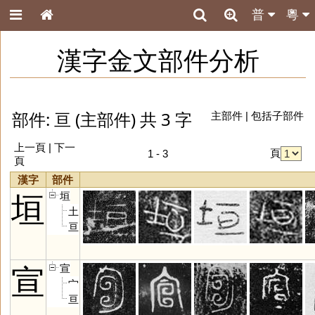
普
粵
漢字金文部件分析
部件: 亘 (主部件) 共 3 字
主部件
|
包括子部件
上一頁 | 下一
頁
1 - 3
頁
漢字
部件
垣
垣
土
亘
宣
宣
宀
亘