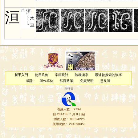
洹
洹
水
亘
新手入門
使用凡例
字庫統計
隨機漢字
最近被搜索的漢字
鳴謝
製作單位
私隱政策
免責聲明
意見簿
（
管理員
）
在線人數： 2794
自 2014 年 7 月 8 日起
瀏覽人數： 80324225
使用次數： 294390353