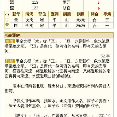
洹
113
雨元
洹
123
胡官
聲母
清濁
部位
聲調
韻攝
韻目
開合
等第
中
古
云
次濁
喉
平
山
元
/
元
合
三
音
匣
全濁
喉
平
山
桓
/
桓
合
一
形義通解
略說:
甲金文從「
水
」從「
亘
」，「
亘
」亦是聲符，象水流迴
環圍繞之形。「
洹
」是商代一條河流的名稱，即今天的安陽
河。
52 字
詳解:
甲金文從「
水
」從「
亘
」，「
亘
」亦是聲符，象水流迴
環圍繞之形。「
洹
」是商代一條河流的名稱，即今天的安陽
河。從西往東流，經過殷墟的北面折向南流，又經過殷墟的南
面再折向東流。水流迴環曲折(參趙誠)。
洹水在河南省北境，源出林縣，東流經安陽市到內黃縣入
衛河。
甲骨文用作本義，指洹水。金文用作人名。洹子孟姜壺：
「洹子孟姜用乞嘉命。」洹子即《左傳》齊國的田桓子。
《說文》：「洹，水。在齊魯閒。从水亘聲。」
201 字