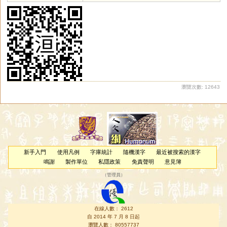
瀏覽次數: 12643
新手入門
使用凡例
字庫統計
隨機漢字
最近被搜索的漢字
鳴謝
製作單位
私隱政策
免責聲明
意見簿
（
管理員
）
在線人數： 2612
自 2014 年 7 月 8 日起
瀏覽人數： 80557737