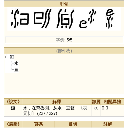
甲骨
字例:
5/5
(部件樹)
洹
水
亘
《說文》
解釋
部居
相關異體
洹
水，在齊魯閒。从水，亘聲。
〔羽
水
𣷻
𣵨
元切〕
(227 / 227)
《廣韻》
頁碼
反切
註解