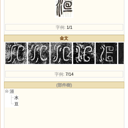
字例:
1/1
金文
字例:
7/14
(部件樹)
洹
水
亘