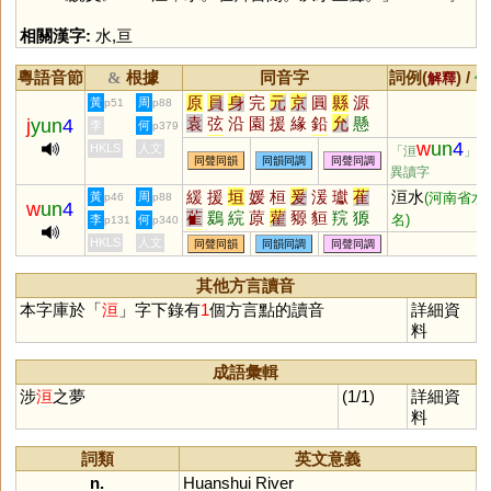
相關漢字:
水
,
亘
粵語音節
根據
同音字
詞例(
) /
&
解釋
備
原
員
身
完
元
京
圓
縣
源
黃
周
p51
p88
袁
弦
沿
園
援
緣
鉛
允
懸
j
yun
4
李
何
p379
烷
玄
丸
圜
猿
眩
沅
媛
芫
w
un
4
HKLS
人文
「洹
」的
同聲同韻
同韻同調
同聲同調
紈
炫
轅
爰
隕
椽
黿
鳶
刓
異讀字
湲
螈
猨
邍
邧
櫞
壖
羱
蝯
緩
援
垣
媛
桓
爰
湲
瓛
萑
洹水
黃
周
(河南省水
p46
p88
蝝
榬
楥
嫄
鈆
堧
玆
捖
盷
w
un
4
雈
鶢
綄
蒝
雚
豲
貆
羦
獂
名)
李
何
p131
p340
杬
蚖
媴
笎
褑
鶢
鎱
謜
蒝
荁
狟
峘
HKLS
人文
同聲同韻
同韻同調
同聲同調
榞
玹
豲
妶
溒
妧
撋
忨
犉
獂
抏
岏
伭
芄
騵
汍
其他方言讀音
本字庫於「
洹
」字下錄有
1
個方言點的讀音
詳細資
料
成語彙輯
涉
洹
之夢
(1/1)
詳細資
料
詞類
英文意義
n.
Huanshui
River