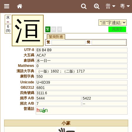
普
粵
水
洹
85
6
繁
簡
港
異讀字
(9)
繁簡對應
繁
簡
UTF-8
E6 B4 B9
大五碼
ACA7
倉頡碼
水一日一
Matthews
0
漢語大字典
（一版）1602；（二版）1717
康熙字典
550
Unicode
U+6D39
GB2312
6801
四角號碼
3111.6
頻序 A/B
5444
5422
頻次 A/B
7
--
普通話
h
u
n
小篆