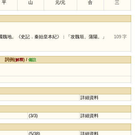
平
山
元
/
元
合
三
國魏地。《史記．秦始皇本紀》：「攻魏垣、蒲陽。」
109 字
詞例(
) /
解釋
備註
詳細資料
(3/3)
詳細資料
(5/38)
詳細資料