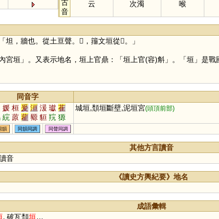
古
云
次濁
喉
音
坦，牆也。從土亘聲。𩫧，籒文垣從𩫖。」
宮垣」。又表示地名，垣上官鼎：「垣上官(容)斛」。「
垣
」是戰
同音字
援
媛
桓
爰
洹
湲
瓛
萑
城垣,頹垣斷壁,泥垣宮
(頭頂前部)
鶢
綄
蒝
雚
豲
貆
羦
獂
狟
峘
同韻
同韻同調
同聲同調
其他方言讀音
讀音
《讀史方輿紀要》地名
成語彙輯
垣
, 破瓦頹
垣
…