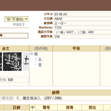
UTF-8
E5 9E A3
大五碼
ABAE
倉頡碼
土一日一
單讀音字
Matthews
7724
漢語大字典
（一版）0437；（二版）469
簡
康熙字典
156
金文
(部件樹)
甲骨
(部
垣
土
亘
字例:
5/8
解釋
〔雨元切〕
𩫧，籀文垣从𩫖。
(287 / 288)
註解
中
聲母
清濁
部位