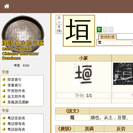
土
垣
32
6
繁
簡
港
(9)
繁簡對應
繁
小篆
中文
ENG
字形
部首索引
筆畫索引
甲骨部件表
字例:
1/1
金文部件表
形義源流通解
字音
《說文》
垣
牆也。从土，亘聲。
粵語音節表
粵語聲母表
《廣韻》
頁碼
反切
粵語韻母表