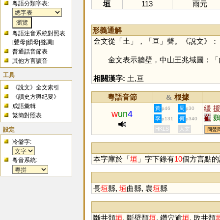
垣
113
雨元
粵語分類字表:
形義通解
粵語注音系統對照表
金文從「
土
」，「
亘
」聲。《說文》：「
[
聲母
|
韻母
|
聲調
]
普通話音節表
金文表示牆壁，中山王兆域圖：「內
其他方言讀音
工具
相關漢字:
土
,
亘
《說文》全文索引
粵語音節
根據
《讀史方輿紀要》
&
成語彙輯
緩
黃
周
p46
p30
w
un
4
繁簡對照表
雈
李
何
p131
p340
荁
設定
HKLS
人文
同聲
冷僻字:
本字庫於「
垣
」字下錄有
10
個方言點的
粵音系統:
長
垣
縣,
垣
曲縣, 襄
垣
縣
斷井頹
垣
, 斷壁頹
垣
, 鑽穴逾
垣
, 敗井頹