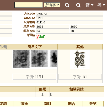
普
粵
Unicode
U+57A3
GB2312
5211
四角號碼
4111.6
頻序 A/B
3635
3630
頻次 A/B
54
18
普通話
y
u
n
件樹)
簡帛文字
其他
字例:
11/11
字例:
1/1
部居
相關異體
土
𩫧
聲調
韻攝
韻目
開合
等第