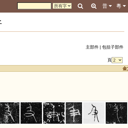
普
粵
析
主部件
|
包括子部件
頁
金