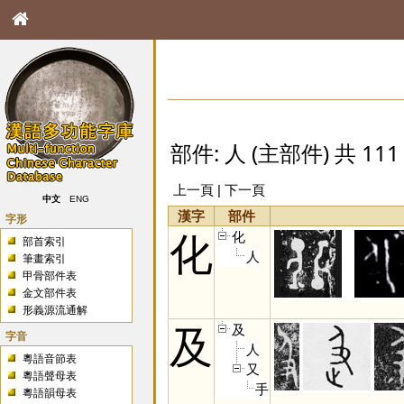
部件: 人 (主部件) 共 111
上一頁
|
下一頁
中文
ENG
漢字
部件
字形
化
化
部首索引
人
筆畫索引
甲骨部件表
金文部件表
形義源流通解
及
及
字音
人
粵語音節表
又
粵語聲母表
手
粵語韻母表