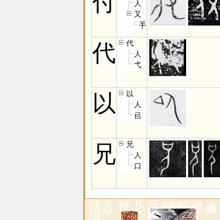
付
人
又
手
代
代
人
弋
以
以
人
㠯
兄
兄
人
口