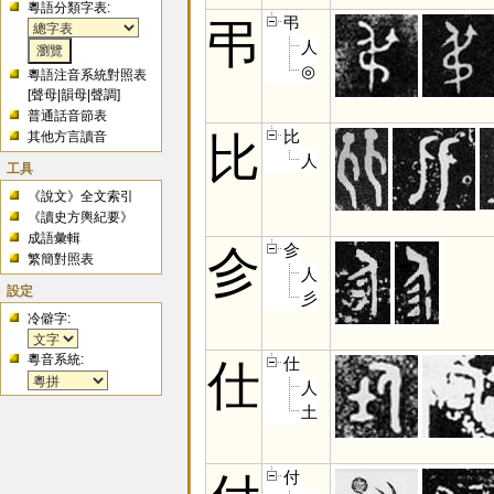
粵語分類字表:
弔
弔
人
◎
粵語注音系統對照表
[
聲母
|
韻母
|
聲調
]
普通話音節表
比
比
其他方言讀音
人
工具
《說文》全文索引
《讀史方輿紀要》
成語彙輯
㐱
㐱
繁簡對照表
人
設定
彡
冷僻字:
粵音系統:
仕
仕
人
土
付