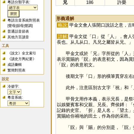
兄
186
許榮
粵語分類字表:
形義通解
粵語注音系統對照表
略說:
甲金文會人張開口說話之意，古
[
聲母
|
韻母
|
聲調
]
普通話音節表
詳解:
甲金文從「
口
」從「
人
」，會人
其他方言讀音
長也。从儿从口。凡兄之屬皆从兄。」
工具
甲金文或於「
兄
」字所從的「
人
」
《說文》全文索引
表示賞賜的「
貺
」的表意初文，因為賞
《讀史方輿紀要》
「
貺
」的表意初文。
成語彙輯
繁簡對照表
後期文字「
口
」形的橫筆貫穿左右
設定
冷僻字:
此外，注意區別古文字「
祝
」和「
粵音系統:
甲骨文用作本義，表示兄長，是祭祀對
以娛樂賓客和父親、兄長。齊侯鎛：「
記錄的史官。「
折
」是人名，「望土」
賞賜給你䙐地的田土，作為你的采邑。
「
貺
」與「
賜
」的分別是，「
貺
」