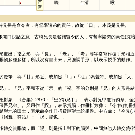
古
曉
全清
喉
音
時兄長是命令者，有督率諸弟的責任，故從「
口
」。本義是兄長。
張開口說話之意，古時兄長是發施號令的人，有督率諸弟的責任(沈培
形畫出手指之形，與「
長
」、「
老
」、「
考
」等字常寫作覆手形相近
賜物多種多樣，所以沒有畫出來，只強調手形，以表示授予的動作。
的豎筆，與「
廿
」形近。或加從「
𡉚
」(「
往
」)為聲符。或加從「
人
兄
」。「
兄
」字和不從「
示
」的「
祝
」字的分別是「
兄
」的人形是站
象，《合集》2870：「㞢(侑)兄甲」，表示對兄甲進行侑祭。
保吾兄弟」。又用作「
貺
」，表示賞賜，作冊折方彝：「令乍(作)冊
是望地的田土，表示命令作冊折賞賜望土給相侯。中方鼎：「今兄(
《爾雅．釋詁》：「貺，賜也。」
指轉交賞賜物，而「
賜
」則是指上對下的賜與，中間無他人轉交(彭裕