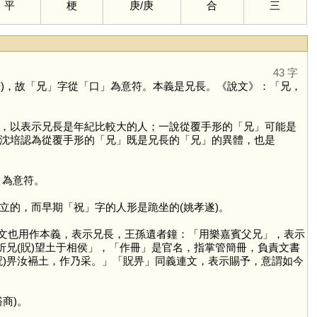
平
梗
庚
/
庚
合
三
43 字
)，故「
兄
」字從「
口
」為意符。本義是兄長。《說文》：「兄，
，以表示兄長是年紀比較大的人；一說從覆手形的「
兄
」可能是
沈培認為從覆手形的「
兄
」既是兄長的「
兄
」的異體，也是
」為意符。
立的，而早期「
祝
」字的人形是跪坐的(姚孝遂)。
金文也用作本義，表示兄長，王孫遺者鐘：「用樂嘉賓父兄」，表示
折兄(貺)望土于相侯」，「作冊」是官名，指掌管簡冊，負責文書
貺)畀汝䙐土，作乃采。」「貺畀」同義連文，表示賜予，意謂如今
商)。