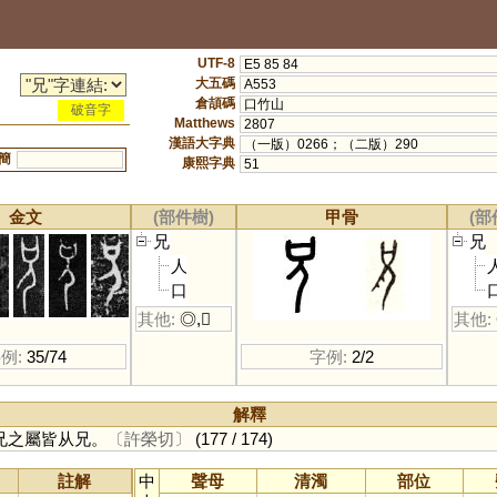
UTF-8
E5 85 84
大五碼
A553
倉頡碼
口竹山
破音字
Matthews
2807
漢語大字典
（一版）0266；（二版）290
簡
康熙字典
51
金文
(部件樹)
甲骨
(部
兄
兄
人
口
其他:
◎
,
𡉚
其他:
例:
35/74
字例:
2/2
解釋
兄之屬皆从兄。
〔許榮切〕
(177 / 174)
註解
中
聲母
清濁
部位