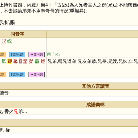
書四．內豊》簡4：「古(故)為人兄者言人之㑆(兄)之不能慈俤(弟)
，不去談論弟弟不承奉哥哥的情況(季旭昇)。
示
,
折
,
賜
同音字
況
貺
軦
同「
況
」
同韻
同韻同調
同聲同調
興
氫
卿
馨
𠨍
鑋
漀
馫
蛵
兄弟,稱兄道弟,兄友弟恭,兄長,兄嫂,兄妹,仁兄
同韻
同韻同調
同聲同調
其他方言讀音
讀音
成語彙輯
, 香火
兄
弟…
堂
,
從