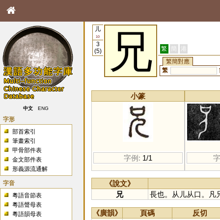
儿
兄
10
3
繁
簡
港
(5)
繁簡對應
繁
小篆
中文
ENG
字形
部首索引
筆畫索引
甲骨部件表
字例:
1/1
字
金文部件表
形義源流通解
字音
《說文》
兄
長也。从儿从口。凡
粵語音節表
粵語聲母表
《廣韻》
頁碼
反切
粵語韻母表