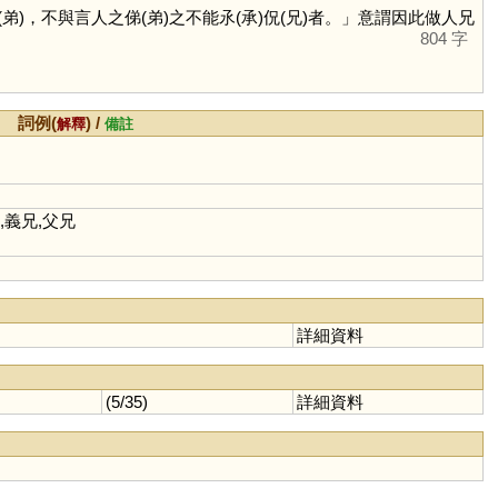
，不與言人之俤(弟)之不能氶(承)㑆(兄)者。」意謂因此做人兄
804 字
詞例(
) /
解釋
備註
,義兄,父兄
詳細資料
(5/35)
詳細資料