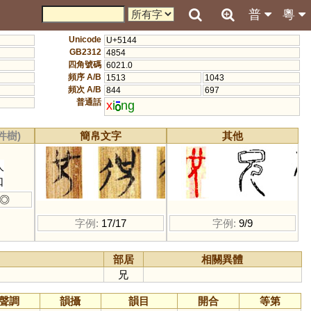
普
粵
Unicode
U+5144
GB2312
4854
四角號碼
6021.0
頻序 A/B
1513
1043
頻次 A/B
844
697
普通話
x
i
ng
件樹)
簡帛文字
其他
人
口
◎
字例:
17/17
字例:
9/9
部居
相關異體
兄
聲調
韻攝
韻目
開合
等第