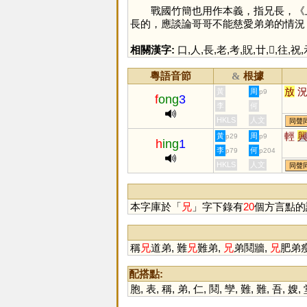
戰國竹簡也用作本義，指兄長，《上博竹
長的，應談論哥哥不能慈愛弟弟的情況
相關漢字:
口
,
人
,
長
,
老
,
考
,
貺
,
廿
,
𡉚
,
往
,
祝
,
粵語音節
根據
&
放
黃
周
p9
f
ong
3
李
何
HKLS
人文
同聲
輕
黃
周
p29
p9
h
ing
1
李
何
p79
p204
HKLS
人文
同聲
本字庫於「
兄
」字下錄有
20
個方言點的
稱
兄
道弟, 難
兄
難弟,
兄
弟鬩牆,
兄
肥弟瘦
配搭點:
胞
,
表
,
稱
,
弟
,
仁
,
鬩
,
孿
,
難
,
難
,
吾
,
嫂
,