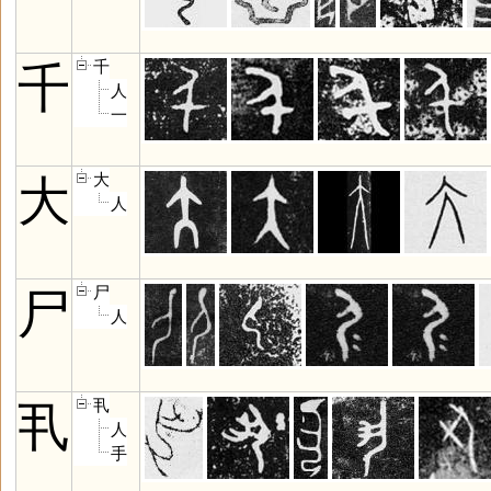
千
千
人
一
大
大
人
尸
尸
人
丮
丮
人
手