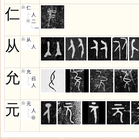
仁
仁
人
二
一
从
从
人
允
允
㠯
人
元
元
人
◎