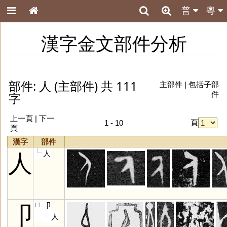
普
粵
漢字金文部件分析
部件: 人 (主部件) 共 111
主部件
|
包括子部
字
件
上一頁 |
下一
頁
1 - 10
頁
漢字
部件
人
人
卩
卩
人