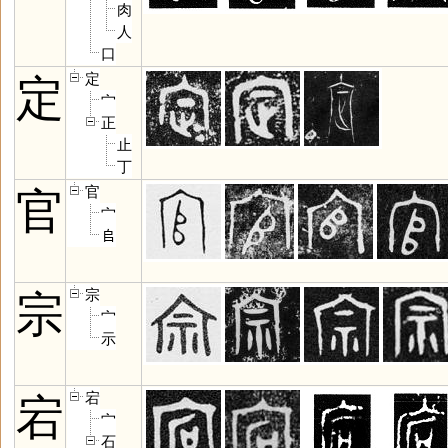
肉
人
口
定
定
宀
正
止
丁
官
官
宀
𠂤
宗
宗
宀
示
宕
宕
宀
石