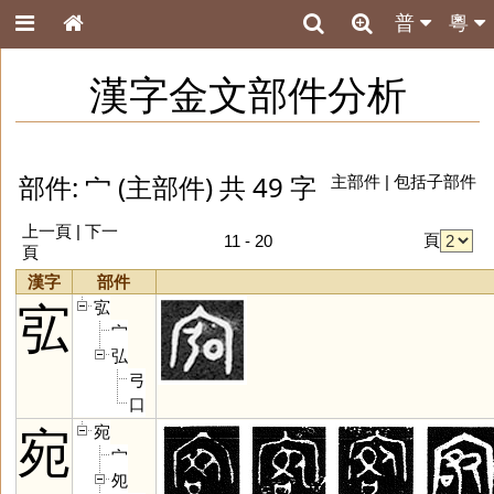
普
粵
漢字金文部件分析
部件: 宀 (主部件) 共 49 字
主部件
|
包括子部件
上一頁
|
下一
頁
11 - 20
頁
漢字
部件
宖
宖
宀
弘
弓
口
宛
宛
宀
夗