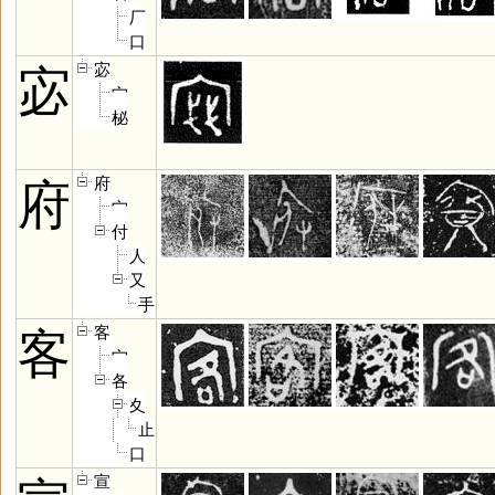
厂
口
宓
宓
宀
柲
府
府
宀
付
人
又
手
客
客
宀
各
夊
止
口
宣