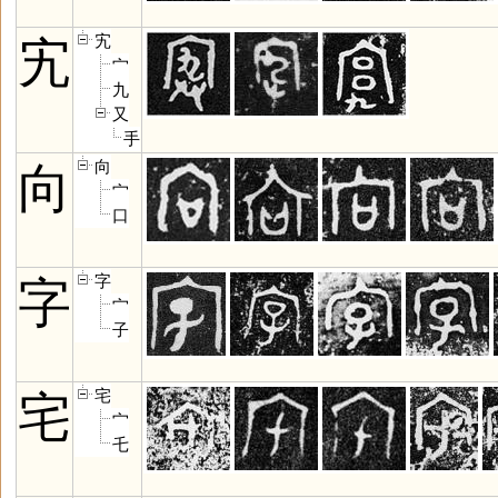
宄
宄
宀
九
又
手
向
向
宀
口
字
字
宀
子
宅
宅
宀
乇