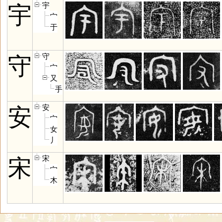
宇
宇
宀
于
守
守
宀
又
手
安
安
宀
女
丿
宋
宋
宀
木