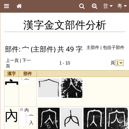
普
粵
漢字金文部件分析
部件: 宀 (主部件) 共 49 字
主部件
|
包括子部件
上一頁 |
下一
頁
1 - 10
頁
漢字
部件
宀
宀
內
內
宀
入