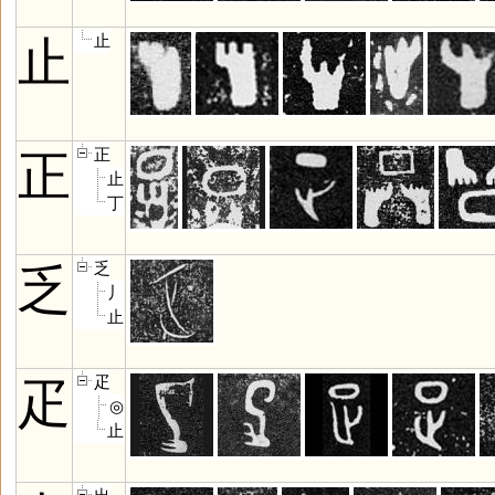
止
止
正
正
止
丁
乏
乏
丿
止
疋
疋
◎
止