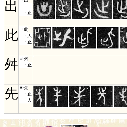
出
出
凵
止
此
此
人
止
舛
舛
止
先
先
止
人