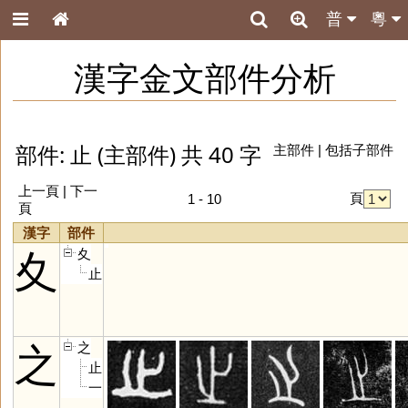
普
粵
漢字金文部件分析
部件: 止 (主部件) 共 40 字
主部件
|
包括子部件
上一頁 |
下一
頁
1 - 10
頁
漢字
部件
夊
夊
止
之
之
止
一