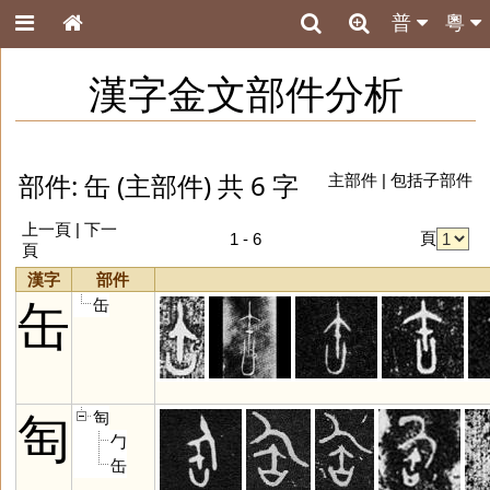
普
粵
漢字金文部件分析
部件: 缶 (主部件) 共 6 字
主部件
|
包括子部件
上一頁 | 下一
頁
1 - 6
頁
漢字
部件
缶
缶
匋
匋
勹
缶