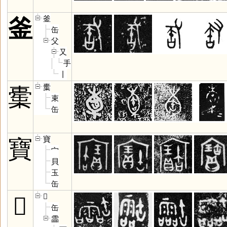
釜
釜
缶
父
又
手
丨
㯱
㯱
束
缶
寶
寶
宀
貝
玉
缶
𦉢
𦉢
缶
霝