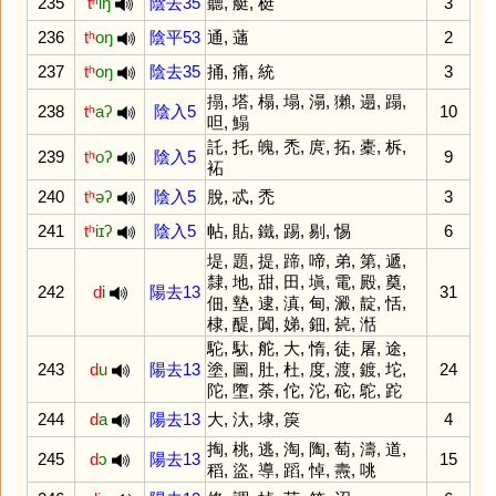
235
tʰ
iŋ
陰去35
聽
,
艇
,
梃
3
236
tʰ
oŋ
陰平53
通
,
蓪
2
237
tʰ
oŋ
陰去35
捅
,
痛
,
統
3
搨
,
塔
,
榻
,
塌
,
溻
,
獺
,
遢
,
蹋
,
238
tʰ
aʔ
陰入5
10
呾
,
鰨
託
,
托
,
魄
,
禿
,
庹
,
拓
,
橐
,
柝
,
239
tʰ
oʔ
陰入5
9
袥
240
tʰ
əʔ
陰入5
脫
,
忒
,
禿
3
241
tʰ
iɪʔ
陰入5
帖
,
貼
,
鐵
,
踢
,
剔
,
惕
6
堤
,
題
,
提
,
蹄
,
啼
,
弟
,
第
,
遞
,
隸
,
地
,
甜
,
田
,
塡
,
電
,
殿
,
奠
,
242
d
i
陽去13
31
佃
,
墊
,
逮
,
滇
,
甸
,
澱
,
靛
,
恬
,
棣
,
醍
,
闐
,
娣
,
鈿
,
㼭
,
湉
駝
,
馱
,
舵
,
大
,
惰
,
徒
,
屠
,
途
,
243
d
u
陽去13
塗
,
圖
,
肚
,
杜
,
度
,
渡
,
鍍
,
坨
,
24
陀
,
墮
,
荼
,
佗
,
沱
,
砣
,
鴕
,
跎
244
d
a
陽去13
大
,
汏
,
埭
,
䈆
4
掏
,
桃
,
逃
,
淘
,
陶
,
萄
,
濤
,
道
,
245
d
ɔ
陽去13
15
稻
,
盜
,
導
,
蹈
,
悼
,
燾
,
咷