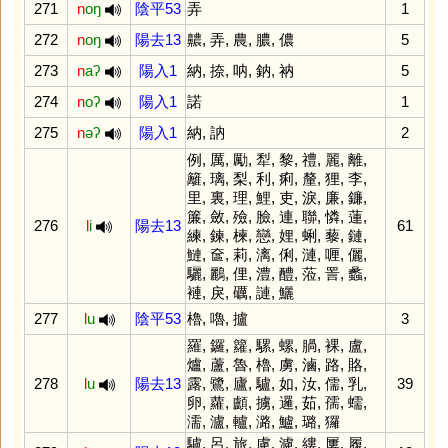
271
n
oŋ
陰平53
弄
1
272
n
oŋ
陽去13
齈
,
弄
,
農
,
膿
,
儂
5
273
n
aʔ
陽入1
納
,
捺
,
呐
,
鈉
,
衲
5
274
n
oʔ
陽入1
諾
1
275
n
əʔ
陽入1
納
,
訥
2
例
,
厲
,
勵
,
犁
,
黎
,
禮
,
麗
,
離
,
籬
,
璃
,
梨
,
利
,
痢
,
釐
,
狸
,
李
,
里
,
裏
,
理
,
鯉
,
吏
,
淚
,
廉
,
鐮
,
簾
,
斂
,
殮
,
臉
,
連
,
聯
,
憐
,
蓮
,
276
l
i
陽去13
61
練
,
鍊
,
楝
,
戀
,
娌
,
蜊
,
藜
,
鏈
,
鰱
,
奩
,
莉
,
漓
,
俐
,
漣
,
喱
,
儷
,
驪
,
鸝
,
俚
,
澧
,
醴
,
蒞
,
詈
,
蠡
,
褳
,
戾
,
礪
,
謰
,
鱺
277
l
u
陰平53
櫓
,
嚕
,
攎
3
羅
,
鑼
,
籮
,
騾
,
螺
,
腡
,
裸
,
盧
,
爐
,
蘆
,
魯
,
櫓
,
虜
,
滷
,
路
,
賂
,
278
l
u
陽去13
露
,
鷺
,
廬
,
驢
,
如
,
汝
,
儒
,
乳
,
39
卵
,
蘿
,
顱
,
擄
,
邏
,
茹
,
孺
,
蠕
,
濡
,
瀘
,
轤
,
潞
,
鱸
,
璐
,
玀
驢
,
呂
,
旅
,
慮
,
濾
,
縷
,
屢
,
履
,