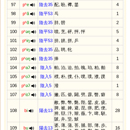
97
pʰ
e
陰去35
配
,
盼
,
襻
,
鋬
4
98
pʰ
ã
陰平53
乓
1
99
pʰ
ɑ̃
陰去35
肨
,
髈
2
100
pʰ
əŋ
陰平53
噴
,
烹
,
砰
,
抨
,
怦
5
101
pʰ
iŋ
陰平53
拚
,
姘
,
拼
,
乒
4
102
pʰ
iŋ
陰去35
品
,
聘
,
牝
3
103
pʰ
oŋ
陰去35
捧
1
104
pʰ
aʔ
陰入5
帕
,
泊
,
迫
,
拍
,
魄
,
珀
,
粕
,
舶
8
105
pʰ
oʔ
陰入5
樸
,
朴
,
撲
,
仆
,
噗
,
璞
,
濮
,
蹼
8
106
pʰ
əʔ
陰入5
潑
1
107
pʰ
iɪʔ
陰入5
撇
,
匹
,
僻
,
闢
,
劈
,
霹
,
瞥
,
癖
8
敝
,
弊
,
幣
,
斃
,
陛
,
鐾
,
皮
,
疲
,
脾
,
被
,
婢
,
避
,
琵
,
痹
,
肥
,
便
,
108
b
i
陽去13
28
辨
,
辯
,
汴
,
辮
,
薇
,
卞
,
啤
,
駢
,
陂
,
弁
,
坒
,
鮍
婆
,
薄
,
蒲
,
菩
,
脯
,
部
,
簿
,
步
,
109
b
u
陽去13
16