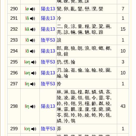
斕
,
睞
,
賚
,
瀨
,
誄
290
l
ø
陽去13
鸞
,
卵
,
亂
,
鑾
,
巒
,
灤
,
欒
7
291
l
ã
陽去13
冷
1
二
,
良
,
涼
,
量
,
糧
,
梁
,
粱
,
兩
,
292
l
iã
陽去13
15
亮
,
諒
,
輛
,
倆
,
魎
,
晾
,
踉
293
l
ɑ̃
陰平53
誏
1
郎
,
廊
,
狼
,
朗
,
浪
,
㫰
,
螂
,
榔
,
294
l
ɑ̃
陽去13
10
琅
,
鋃
295
l
əŋ
陰平53
扔
,
愣
,
掄
3
刃
,
論
,
崙
,
倫
,
淪
,
輪
,
稜
,
圇
,
296
l
əŋ
陽去13
10
綸
,
埨
297
l
iŋ
陰平53
拎
1
林
,
淋
,
臨
,
檁
,
鄰
,
鱗
,
燐
,
吝
,
陵
,
凌
,
菱
,
領
,
嶺
,
令
,
靈
,
零
,
鈴
,
伶
,
翎
,
另
,
欞
,
齡
,
粼
,
稜
,
298
l
iŋ
陽去13
43
琳
,
霖
,
麟
,
凜
,
廩
,
懍
,
藺
,
躪
,
苓
,
囹
,
玲
,
聆
,
綾
,
蛉
,
羚
,
瓴
,
繗
,
泠
,
鴒
299
l
oŋ
陰平53
弄
1