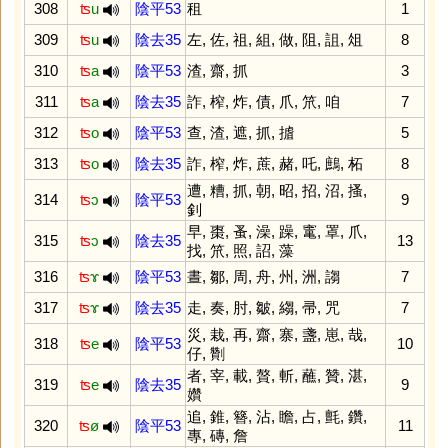
308
ʦ
u
陰平53
租
1
309
ʦ
u
陰去35
左
,
佐
,
祖
,
組
,
做
,
阻
,
詛
,
俎
8
310
ʦ
a
陰平53
渣
,
齋
,
抓
3
311
ʦ
a
陰去35
詐
,
榨
,
炸
,
債
,
爪
,
笊
,
咱
7
312
ʦ
o
陰平53
查
,
渣
,
遮
,
抓
,
摣
5
313
ʦ
o
陰去35
詐
,
榨
,
炸
,
蔗
,
赭
,
吒
,
鷓
,
柘
8
遭
,
糟
,
抓
,
朝
,
昭
,
招
,
沼
,
搔
,
314
ʦ
ɔ
陰平53
9
釗
早
,
棗
,
蚤
,
澡
,
躁
,
竃
,
罩
,
爪
,
315
ʦ
ɔ
陰去35
13
找
,
笊
,
照
,
詔
,
藻
316
ʦ
ɤ
陰平53
晝
,
鄒
,
周
,
舟
,
州
,
洲
,
謅
7
317
ʦ
ɤ
陰去35
走
,
奏
,
肘
,
皺
,
縐
,
帚
,
咒
7
災
,
栽
,
再
,
齋
,
寨
,
盞
,
崽
,
哉
,
318
ʦ
e
陰平53
10
仔
,
劗
者
,
宰
,
載
,
贅
,
斬
,
蘸
,
贊
,
湛
,
319
ʦ
e
陰去35
9
㜺
追
,
錐
,
簪
,
沾
,
瞻
,
占
,
氈
,
鑽
,
320
ʦ
ø
陰平53
11
專
,
磚
,
詹