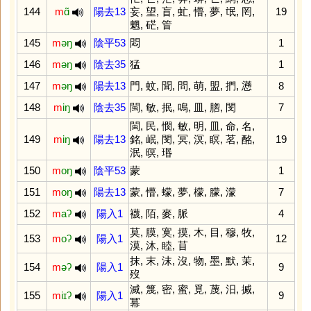
144
m
ɑ̃
陽去13
妄
,
望
,
盲
,
虻
,
懵
,
夢
,
氓
,
罔
,
19
魍
,
硭
,
䈍
145
m
əŋ
陰平53
悶
1
146
m
əŋ
陰去35
猛
1
147
m
əŋ
陽去13
門
,
蚊
,
聞
,
問
,
萌
,
盟
,
捫
,
懣
8
148
m
iŋ
陰去35
閩
,
敏
,
抿
,
鳴
,
皿
,
脗
,
閔
7
閩
,
民
,
憫
,
敏
,
明
,
皿
,
命
,
名
,
149
m
iŋ
陽去13
銘
,
岷
,
閔
,
冥
,
溟
,
瞑
,
茗
,
酩
,
19
泯
,
暝
,
瑉
150
m
oŋ
陰平53
蒙
1
151
m
oŋ
陽去13
蒙
,
懵
,
蠓
,
夢
,
檬
,
朦
,
濛
7
152
m
aʔ
陽入1
襪
,
陌
,
麥
,
脈
4
莫
,
膜
,
寞
,
摸
,
木
,
目
,
穆
,
牧
,
153
m
oʔ
陽入1
12
漠
,
沐
,
睦
,
苜
抹
,
末
,
沫
,
沒
,
物
,
墨
,
默
,
茉
,
154
m
əʔ
陽入1
9
歿
滅
,
篾
,
密
,
蜜
,
覓
,
蔑
,
汨
,
搣
,
155
m
iɪʔ
陽入1
9
冪