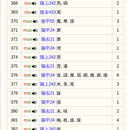
368
m
a
陽上242
馬
,
碼
2
369
m
a
陰去433
罵
1
370
m
uə
陰平55
魔
,
摩
,
摸
3
371
m
uə
陽平24
磨
1
372
m
uə
陽去21
磨
1
373
m
ai
陽平24
埋
1
374
m
ai
陽上242
買
1
375
m
ai
陽去21
賣
,
邁
2
376
m
ɐi
陽平24
迷
,
謎
,
糜
,
眉
,
楣
,
黴
,
媚
,
微
8
377
m
ɐi
陽上242
米
,
美
,
尾
3
378
m
ɐi
陽去21
寐
1
379
m
ei
陽平24
描
1
380
m
ei
陽去21
未
,
味
2
381
m
ui
陽平24
梅
,
枚
,
媒
,
煤
4
382
m
ui
陽上242
每
1