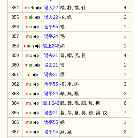
354
pʰ
œk
陽入22
樸
,
朴
,
撲
,
仆
4
355
pʰ
ek
陽入22
拍
,
魄
2
356
m
ɔ
陰平55
蟆
1
357
m
ɔ
陽平24
毛
1
358
m
iuŋ
陽上242
網
1
359
m
ɔ
陽去21
冒
,
帽
,
茂
,
貿
4
360
m
aŋ
陽去21
盟
1
361
m
i
陽去21
靡
1
362
m
u
陰平55
模
,
巫
,
誣
3
363
m
u
陽平24
摹
,
無
,
模
3
364
m
u
陽上242
武
,
舞
,
侮
,
鵡
,
母
,
拇
6
365
m
u
陽去21
暮
,
慕
,
墓
,
募
,
務
,
霧
,
戊
7
366
m
a
陰平55
媽
1
367
m
a
陽平24
麻
,
痲
2