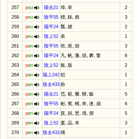
257
p
ou
陽去21
埠
,
阜
2
258
p
eu
陰平55
標
,
錶
,
彪
3
259
p
eu
陽平24
瓢
,
嫖
2
260
p
eu
陰上52
表
1
261
p
an
陰平55
班
,
斑
,
頒
3
262
p
an
陽平24
凡
,
帆
,
藩
,
煩
,
礬
,
繁
6
263
p
an
陰上52
板
,
版
2
264
p
an
陽上242
犯
1
265
p
an
陰去433
扮
1
266
p
an
陽去21
范
,
範
,
瓣
,
辦
,
飯
5
267
p
ɐn
陰平55
彬
,
賓
,
檳
,
奔
,
逩
,
崩
6
268
p
ɐn
陽平24
貧
,
頻
,
焚
,
墳
,
朋
5
269
p
ɐn
陰上52
稟
,
品
,
本
3
270
p
ɐn
陰去433
殯
1