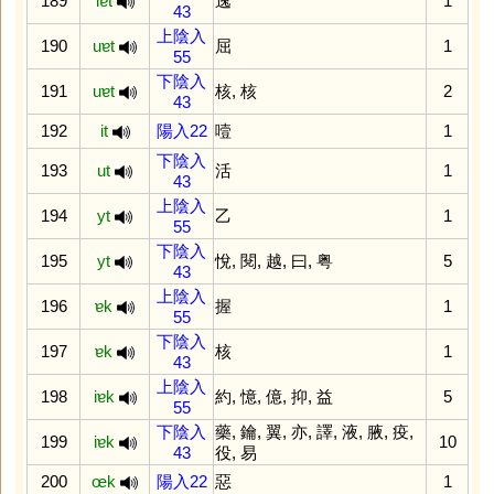
189
iɐt
逸
1
43
上陰入
190
uɐt
屈
1
55
下陰入
191
uɐt
核
,
核
2
43
192
it
陽入22
噎
1
下陰入
193
ut
活
1
43
上陰入
194
yt
乙
1
55
下陰入
195
yt
悅
,
閱
,
越
,
曰
,
粤
5
43
上陰入
196
ɐk
握
1
55
下陰入
197
ɐk
核
1
43
上陰入
198
iɐk
約
,
憶
,
億
,
抑
,
益
5
55
下陰入
藥
,
鑰
,
翼
,
亦
,
譯
,
液
,
腋
,
疫
,
199
iɐk
10
43
役
,
易
200
œk
陽入22
惡
1