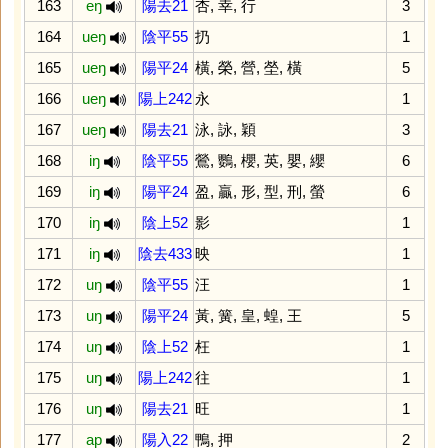
163
eŋ
陽去21
杏
,
幸
,
行
3
164
ueŋ
陰平55
扔
1
165
ueŋ
陽平24
橫
,
榮
,
營
,
塋
,
橫
5
166
ueŋ
陽上242
永
1
167
ueŋ
陽去21
泳
,
詠
,
穎
3
168
iŋ
陰平55
鶯
,
鸚
,
櫻
,
英
,
嬰
,
纓
6
169
iŋ
陽平24
盈
,
贏
,
形
,
型
,
刑
,
螢
6
170
iŋ
陰上52
影
1
171
iŋ
陰去433
映
1
172
uŋ
陰平55
汪
1
173
uŋ
陽平24
黃
,
簧
,
皇
,
蝗
,
王
5
174
uŋ
陰上52
枉
1
175
uŋ
陽上242
往
1
176
uŋ
陽去21
旺
1
177
ap
陽入22
鴨
,
押
2