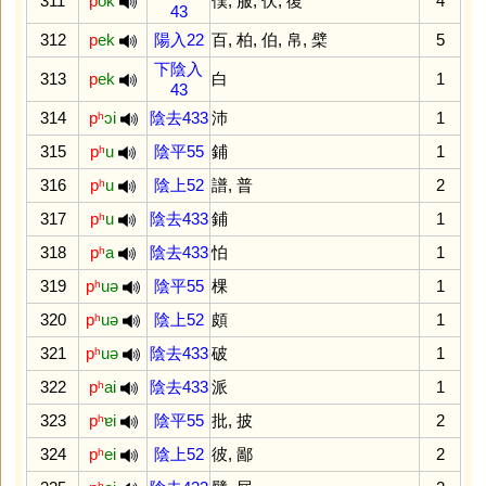
311
p
ok
僕
,
服
,
伏
,
復
4
43
312
p
ek
陽入22
百
,
柏
,
伯
,
帛
,
檗
5
下陰入
313
p
ek
白
1
43
314
pʰ
ɔi
陰去433
沛
1
315
pʰ
u
陰平55
鋪
1
316
pʰ
u
陰上52
譜
,
普
2
317
pʰ
u
陰去433
鋪
1
318
pʰ
a
陰去433
怕
1
319
pʰ
uə
陰平55
棵
1
320
pʰ
uə
陰上52
頗
1
321
pʰ
uə
陰去433
破
1
322
pʰ
ai
陰去433
派
1
323
pʰ
ɐi
陰平55
批
,
披
2
324
pʰ
ei
陰上52
彼
,
鄙
2