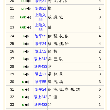
20
iou
陽去21
誘
,
又
,
右
,
祐
4
21
iuŋ
陽去21
樣
1
上陰入
22
uak
或
,
惑
,
域
3
55
上陰入
23
uɐk
郁
1
55
24
i
陰平55
伊
,
醫
,
衣
,
依
4
25
i
陽平24
移
,
夷
,
姨
,
飴
4
26
i
陰上52
倚
,
椅
2
27
i
陽上242
矣
,
已
,
以
3
28
i
陰去433
意
1
29
i
陽去21
易
,
肄
,
異
3
30
u
陰平55
烏
,
汚
,
塢
3
31
u
陽平24
胡
,
湖
,
狐
,
壺
,
瓠
,
鬍
6
32
u
陽上242
戶
,
滬
2
33
u
陰去433
惡
1