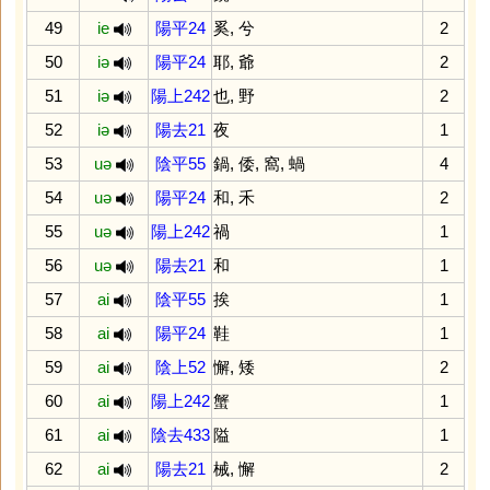
49
ie
陽平24
奚
,
兮
2
50
iə
陽平24
耶
,
爺
2
51
iə
陽上242
也
,
野
2
52
iə
陽去21
夜
1
53
uə
陰平55
鍋
,
倭
,
窩
,
蝸
4
54
uə
陽平24
和
,
禾
2
55
uə
陽上242
禍
1
56
uə
陽去21
和
1
57
ai
陰平55
挨
1
58
ai
陽平24
鞋
1
59
ai
陰上52
懈
,
矮
2
60
ai
陽上242
蟹
1
61
ai
陰去433
隘
1
62
ai
陽去21
械
,
懈
2