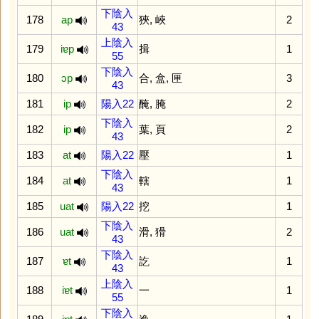
下陰入
178
ap
狹
,
峽
2
43
上陰入
179
iɐp
揖
1
55
下陰入
180
ɔp
合
,
盒
,
匣
3
43
181
ip
陽入22
醃
,
腌
2
下陰入
182
ip
葉
,
頁
2
43
183
at
陽入22
壓
1
下陰入
184
at
轄
1
43
185
uat
陽入22
挖
1
下陰入
186
uat
滑
,
猾
2
43
下陰入
187
ɐt
訖
1
43
上陰入
188
iɐt
一
1
55
下陰入