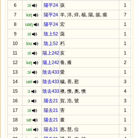
6
ɔi
陽平24
孩
1
7
iuŋ
陽平24
羊
,
洋
,
烊
,
楊
,
陽
,
揚
,
瘍
7
8
uaŋ
陽平24
宏
1
9
ɔi
陰上52
藹
1
10
iou
陰上52
朽
1
11
ɔi
陽上242
亥
1
12
iuŋ
陽上242
養
,
癢
2
13
ɔi
陰去433
愛
1
14
uei
陰去433
穢
,
畏
,
慰
3
15
ɔ
陰去433
襖
,
懊
,
奧
,
懊
4
16
ɔ
陽去21
賀
,
浩
,
號
3
17
ɔi
陽去21
害
1
18
ue
陽去21
畫
1
19
uei
陽去21
惠
,
慧
,
位
3