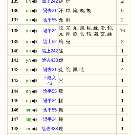
135
un
陽上242
緩
,
玩
2
136
un
陽去21
汗
,
銲
,
翰
,
喚
,
換
5
137
yn
陰平55
冤
,
淵
2
弦
,
完
,
丸
,
圓
,
員
,
緣
,
沿
,
鉛
,
138
yn
陽平24
16
元
,
原
,
源
,
袁
,
轅
,
園
,
玄
,
懸
139
yn
陰上52
腕
,
宛
2
140
yn
陽上242
遠
1
141
yn
陰去433
怨
1
142
yn
陽去21
莧
,
院
,
縣
,
眩
4
下陰入
143
yn
穴
1
43
144
ɐŋ
陰平55
鷹
1
145
ɐŋ
陽平24
恆
1
146
iɐŋ
陰平55
應
1
147
iɐŋ
陽平24
蠅
1
148
iɐŋ
陰去433
應
1