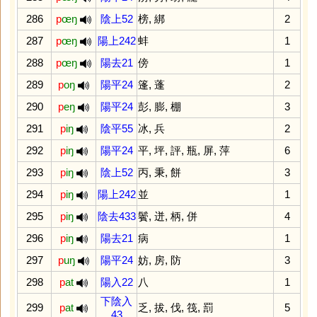
286
p
œŋ
陰上52
榜
,
綁
2
287
p
œŋ
陽上242
蚌
1
288
p
œŋ
陽去21
傍
1
289
p
oŋ
陽平24
篷
,
蓬
2
290
p
eŋ
陽平24
彭
,
膨
,
棚
3
291
p
iŋ
陰平55
冰
,
兵
2
292
p
iŋ
陽平24
平
,
坪
,
評
,
瓶
,
屏
,
萍
6
293
p
iŋ
陰上52
丙
,
秉
,
餅
3
294
p
iŋ
陽上242
並
1
295
p
iŋ
陰去433
鬢
,
迸
,
柄
,
併
4
296
p
iŋ
陽去21
病
1
297
p
uŋ
陽平24
妨
,
房
,
防
3
298
p
at
陽入22
八
1
下陰入
299
p
at
乏
,
拔
,
伐
,
筏
,
罰
5
43