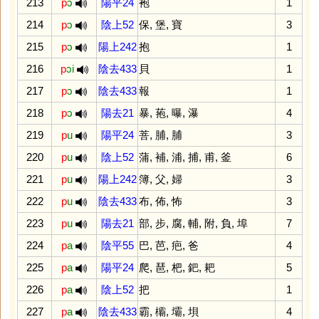
213
p
ɔ
陽平24
袍
1
214
p
ɔ
陰上52
保
,
堡
,
寶
3
215
p
ɔ
陽上242
抱
1
216
p
ɔi
陰去433
貝
1
217
p
ɔ
陰去433
報
1
218
p
ɔ
陽去21
暴
,
菢
,
曝
,
瀑
4
219
p
u
陽平24
菩
,
脯
,
脯
3
220
p
u
陰上52
蒲
,
補
,
浦
,
捕
,
甫
,
釜
6
221
p
u
陽上242
簿
,
父
,
婦
3
222
p
u
陰去433
布
,
佈
,
怖
3
223
p
u
陽去21
部
,
步
,
腐
,
輔
,
附
,
負
,
埠
7
224
p
a
陰平55
巴
,
芭
,
疤
,
爸
4
225
p
a
陽平24
爬
,
琶
,
杷
,
鈀
,
耙
5
226
p
a
陰上52
把
1
227
p
a
陰去433
霸
,
欛
,
壩
,
垻
4