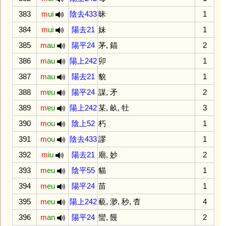
383
m
ui
陰去433
昧
1
384
m
ui
陽去21
妹
1
385
m
au
陽平24
茅
,
錨
2
386
m
au
陽上242
卯
1
387
m
au
陽去21
貌
1
388
m
ɐu
陽平24
謀
,
矛
2
389
m
ɐu
陽上242
某
,
畝
,
牡
3
390
m
ou
陰上52
朽
1
391
m
ou
陰去433
謬
1
392
m
iu
陽去21
廟
,
妙
2
393
m
eu
陰平55
貓
1
394
m
eu
陽平24
苗
1
395
m
eu
陽上242
藐
,
渺
,
秒
,
杳
4
396
m
an
陽平24
蠻
,
饅
2