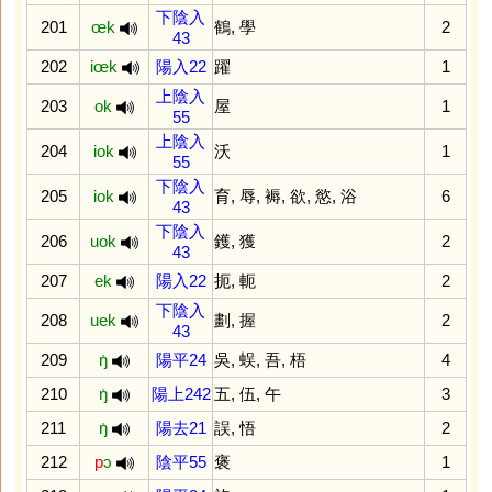
下陰入
201
œk
鶴
,
學
2
43
202
iœk
陽入22
躍
1
上陰入
203
ok
屋
1
55
上陰入
204
iok
沃
1
55
下陰入
205
iok
育
,
辱
,
褥
,
欲
,
慾
,
浴
6
43
下陰入
206
uok
鑊
,
獲
2
43
207
ek
陽入22
扼
,
軛
2
下陰入
208
uek
劃
,
握
2
43
209
ŋ̍
陽平24
吳
,
蜈
,
吾
,
梧
4
210
ŋ̍
陽上242
五
,
伍
,
午
3
211
ŋ̍
陽去21
誤
,
悟
2
212
p
ɔ
陰平55
褒
1