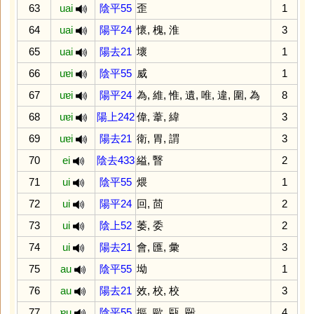
63
uai
陰平55
歪
1
64
uai
陽平24
懷
,
槐
,
淮
3
65
uai
陽去21
壞
1
66
uɐi
陰平55
威
1
67
uɐi
陽平24
為
,
維
,
惟
,
遺
,
唯
,
違
,
圍
,
為
8
68
uɐi
陽上242
偉
,
葦
,
緯
3
69
uɐi
陽去21
衛
,
胃
,
謂
3
70
ei
陰去433
縊
,
瞖
2
71
ui
陰平55
煨
1
72
ui
陽平24
回
,
茴
2
73
ui
陰上52
萎
,
委
2
74
ui
陽去21
會
,
匯
,
彙
3
75
au
陰平55
坳
1
76
au
陽去21
效
,
校
,
校
3
77
ɐu
陰平55
摳
,
歐
,
甌
,
毆
4