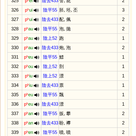
325
pʰ
ei
陰去433
譬
,
屁
2
326
pʰ
ui
陰平55
胚
,
坯
,
丕
3
327
pʰ
ui
陰去433
配
,
佩
2
328
pʰ
au
陰平55
泡
,
拋
2
329
pʰ
au
陰上52
跑
1
330
pʰ
au
陰去433
炮
,
泡
2
331
pʰ
ɐu
陰平55
鰾
1
332
pʰ
ou
陰上52
剖
1
333
pʰ
iu
陰上52
漂
1
334
pʰ
iu
陰去433
票
1
335
pʰ
eu
陰平55
飄
1
336
pʰ
eu
陰去433
漂
1
337
pʰ
an
陰平55
扳
,
攀
2
338
pʰ
an
陰去433
盼
,
襻
2
339
pʰ
ɐn
陰平55
噴
,
噴
2