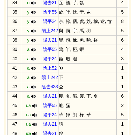
34
u
陽去21
互
,
護
,
芋
,
瓠
4
35
y
陰平55
於
,
吁
,
迂
,
于
,
盂
5
36
y
陽平24
余
,
餘
,
儒
,
虞
,
娛
,
榆
,
逾
,
愉
8
37
y
陽上242
與
,
雨
,
宇
,
禹
,
羽
5
38
y
陽去21
譽
,
預
,
豫
,
愈
,
喻
,
裕
6
39
a
陰平55
鴉
,
丫
,
椏
,
蝦
4
40
a
陽平24
霞
,
瑕
,
遐
3
41
a
陰上52
啞
1
42
a
陽上242
下
1
43
a
陰去433
亞
1
44
a
陽去21
廈
,
夏
,
暇
,
廈
,
下
,
夏
6
45
ua
陰平55
蛙
,
窪
2
46
ua
陽平24
華
,
鏵
,
划
,
樺
,
華
5
47
ua
陽去21
話
1
48
iœ
陽去21
銳
1