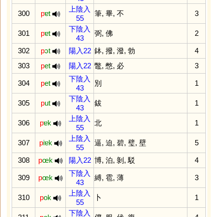
上陰入
300
p
ɐt
筆
,
畢
,
不
3
55
下陰入
301
p
ɐt
弼
,
佛
2
43
302
p
ɔt
陽入22
鉢
,
撥
,
潑
,
勃
4
303
p
et
陽入22
鼈
,
憋
,
必
3
下陰入
304
p
et
別
1
43
下陰入
305
p
ut
鈸
1
43
上陰入
306
p
ɐk
北
1
55
上陰入
307
p
iɐk
逼
,
迫
,
碧
,
璧
,
壁
5
55
308
p
œk
陽入22
博
,
泊
,
剝
,
駁
4
下陰入
309
p
œk
縛
,
雹
,
薄
3
43
上陰入
310
p
ok
卜
1
55
下陰入