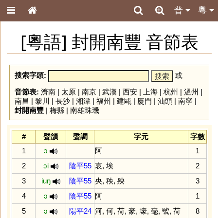
普
粵
[粵語] 封開南豐 音節表
搜索字頭:
或
音節表:
濟南
|
太原
|
南京
|
武漢
|
西安
|
上海
|
杭州
|
溫州
|
南昌
|
黎川
|
長沙
|
湘潭
|
福州
|
建甌
|
廈門
|
汕頭
|
南寧
|
封開南豐
|
梅縣
|
南雄珠璣
#
聲韻
聲調
字元
字數
1
ɔ
阿
1
2
ɔi
陰平55
哀
,
埃
2
3
iuŋ
陰平55
央
,
秧
,
殃
3
4
ɔ
陰平55
阿
1
5
ɔ
陽平24
河
,
何
,
荷
,
豪
,
壕
,
毫
,
號
,
荷
8