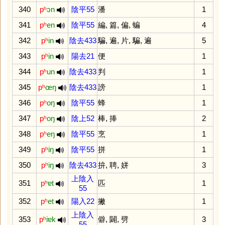
340
pʰ
ɔn
陰平55
潘
1
341
pʰ
en
陰平55
編
,
篇
,
偏
,
蝙
4
342
pʰ
in
陰去433
騙
,
遍
,
片
,
騙
,
遍
5
343
pʰ
in
陽去21
便
1
344
pʰ
un
陰去433
判
1
345
pʰ
œŋ
陰去433
謗
1
346
pʰ
oŋ
陰平55
蜂
1
347
pʰ
oŋ
陰上52
棒
,
捧
2
348
pʰ
eŋ
陰平55
烹
1
349
pʰ
iŋ
陰平55
拼
1
350
pʰ
iŋ
陰去433
拚
,
聘
,
姘
3
上陰入
351
pʰ
ɐt
匹
1
55
352
pʰ
et
陽入22
撇
1
上陰入
353
pʰ
iɐk
僻
,
闢
,
劈
3
55