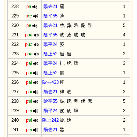
228
p
a
陽去21
罷
1
229
p
œ
陰平55
薄
1
230
p
e
陽去21
敝
,
弊
,
幣
,
斃
,
陛
5
231
p
uə
陰平55
波
,
菠
,
坡
,
玻
4
232
p
uə
陽平24
婆
1
233
p
uə
陰上52
簸
,
簸
2
234
p
ai
陽平24
排
,
牌
,
簰
3
235
p
ai
陰上52
擺
1
236
p
ai
陰去433
拜
1
237
p
ai
陽去21
稗
,
敗
2
238
p
ɐi
陰平55
跛
,
碑
,
卑
,
俾
,
悲
5
239
p
ɐi
陽平24
皮
,
疲
,
脾
3
240
p
ɐi
陽上242
被
,
婢
2
241
p
ɐi
陽去21
鐾
1