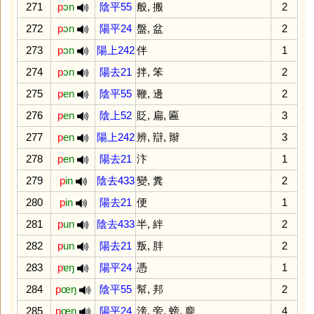
271
p
ɔn
陰平55
般
,
搬
2
272
p
ɔn
陽平24
盤
,
盆
2
273
p
ɔn
陽上242
伴
1
274
p
ɔn
陽去21
拌
,
笨
2
275
p
en
陰平55
鞭
,
邊
2
276
p
en
陰上52
貶
,
扁
,
匾
3
277
p
en
陽上242
辨
,
辯
,
辮
3
278
p
en
陽去21
汴
1
279
p
in
陰去433
變
,
糞
2
280
p
in
陽去21
便
1
281
p
un
陰去433
半
,
絆
2
282
p
un
陽去21
叛
,
肨
2
283
p
ɐŋ
陽平24
憑
1
284
p
œŋ
陰平55
幫
,
邦
2
285
p
œŋ
陽平24
滂
,
旁
,
螃
,
龐
4