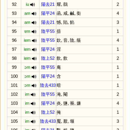
92
iu
陽去21
耀
,
鷂
2
93
am
陽平24
函
,
咸
,
鹹
,
銜
4
94
am
陽去21
憾
,
陷
,
餡
3
95
ɐm
陰平55
揞
1
96
iɐm
陰平55
欽
,
音
,
陰
,
蔭
4
97
iɐm
陽平24
淫
1
98
iɐm
陰上52
飲
,
飲
2
99
ɔm
陰平55
庵
1
100
ɔm
陽平24
含
1
101
ɔm
陰去433
暗
1
102
im
陰平55
淹
,
閹
2
103
im
陽平24
炎
,
鹽
,
簷
,
嫌
4
104
im
陰上52
掩
1
105
im
陰去433
魘
,
厭
,
堰
3