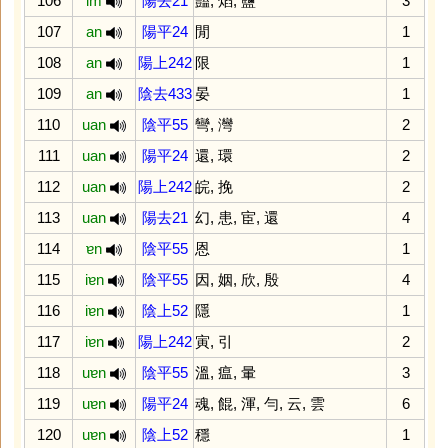
106
im
陽去21
豔
,
焰
,
鹽
3
107
an
陽平24
閒
1
108
an
陽上242
限
1
109
an
陰去433
晏
1
110
uan
陰平55
彎
,
灣
2
111
uan
陽平24
還
,
環
2
112
uan
陽上242
皖
,
挽
2
113
uan
陽去21
幻
,
患
,
宦
,
還
4
114
ɐn
陰平55
恩
1
115
iɐn
陰平55
因
,
姻
,
欣
,
殷
4
116
iɐn
陰上52
隱
1
117
iɐn
陽上242
寅
,
引
2
118
uɐn
陰平55
溫
,
瘟
,
暈
3
119
uɐn
陽平24
魂
,
餛
,
渾
,
勻
,
云
,
雲
6
120
uɐn
陰上52
穩
1