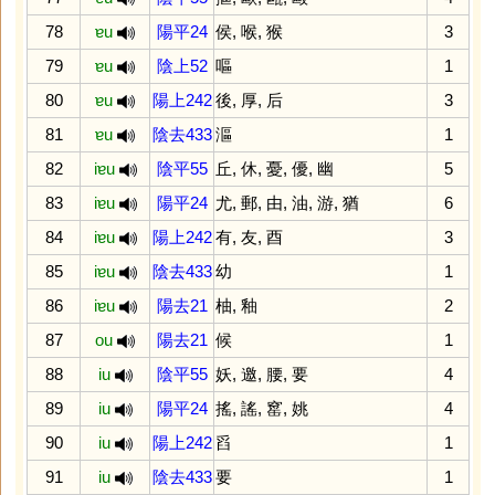
78
ɐu
陽平24
侯
,
喉
,
猴
3
79
ɐu
陰上52
嘔
1
80
ɐu
陽上242
後
,
厚
,
后
3
81
ɐu
陰去433
漚
1
82
iɐu
陰平55
丘
,
休
,
憂
,
優
,
幽
5
83
iɐu
陽平24
尤
,
郵
,
由
,
油
,
游
,
猶
6
84
iɐu
陽上242
有
,
友
,
酉
3
85
iɐu
陰去433
幼
1
86
iɐu
陽去21
柚
,
釉
2
87
ou
陽去21
候
1
88
iu
陰平55
妖
,
邀
,
腰
,
要
4
89
iu
陽平24
搖
,
謠
,
窰
,
姚
4
90
iu
陽上242
舀
1
91
iu
陰去433
要
1