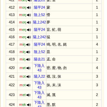
412
m
oŋ
陽平24
蒙
1
413
m
oŋ
陰上52
懵
1
414
m
oŋ
陽上242
夢
1
415
m
eŋ
陽平24
盲
,
虻
,
萌
3
416
m
eŋ
陽上242
猛
1
417
m
iŋ
陽平24
鳴
,
明
,
名
,
銘
4
418
m
iŋ
陰上52
皿
1
419
m
iŋ
陽去21
孟
,
命
2
下陰入
420
m
ɐt
密
,
蜜
,
物
,
勿
4
43
421
m
ɔt
陽入22
襪
,
沒
,
抹
3
下陰入
422
m
ɔt
抹
,
末
,
沫
3
43
下陰入
423
m
et
滅
,
篾
2
43
下陰入
424
m
ɐk
墨
,
默
2
43