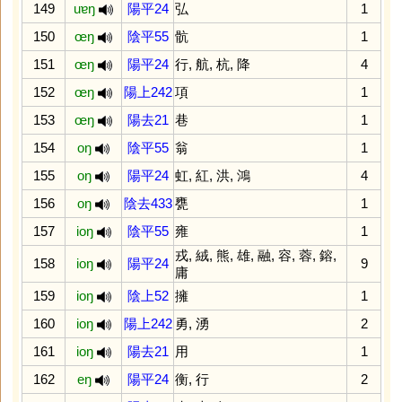
149
uɐŋ
陽平24
弘
1
150
œŋ
陰平55
骯
1
151
œŋ
陽平24
行
,
航
,
杭
,
降
4
152
œŋ
陽上242
項
1
153
œŋ
陽去21
巷
1
154
oŋ
陰平55
翁
1
155
oŋ
陽平24
虹
,
紅
,
洪
,
鴻
4
156
oŋ
陰去433
甕
1
157
ioŋ
陰平55
雍
1
戎
,
絨
,
熊
,
雄
,
融
,
容
,
蓉
,
鎔
,
158
ioŋ
陽平24
9
庸
159
ioŋ
陰上52
擁
1
160
ioŋ
陽上242
勇
,
湧
2
161
ioŋ
陽去21
用
1
162
eŋ
陽平24
衡
,
行
2