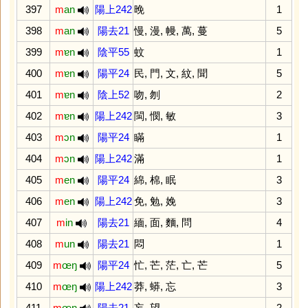
397
m
an
陽上242
晚
1
398
m
an
陽去21
慢
,
漫
,
幔
,
萬
,
蔓
5
399
m
ɐn
陰平55
蚊
1
400
m
ɐn
陽平24
民
,
門
,
文
,
紋
,
聞
5
401
m
ɐn
陰上52
吻
,
刎
2
402
m
ɐn
陽上242
閩
,
憫
,
敏
3
403
m
ɔn
陽平24
瞞
1
404
m
ɔn
陽上242
滿
1
405
m
en
陽平24
綿
,
棉
,
眠
3
406
m
en
陽上242
免
,
勉
,
娩
3
407
m
in
陽去21
緬
,
面
,
麵
,
問
4
408
m
un
陽去21
悶
1
409
m
œŋ
陽平24
忙
,
芒
,
茫
,
亡
,
芒
5
410
m
œŋ
陽上242
莽
,
蟒
,
忘
3
411
m
œŋ
陽去21
妄
,
望
2