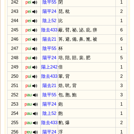
242
p
ei
陰平55
閉
1
243
p
ei
陽平24
琵
,
枇
2
244
p
ei
陰上52
比
1
245
p
ei
陰去433
蔽
,
臂
,
祕
,
泌
,
庇
,
痹
6
246
p
ei
陽去21
箅
,
避
,
備
,
鼻
,
篦
,
被
6
247
p
ui
陰平55
杯
1
248
p
ui
陽平24
培
,
陪
,
賠
,
裴
,
肥
5
249
p
ui
陽上242
倍
1
250
p
ui
陰去433
輩
,
背
2
251
p
ui
陽去21
焙
,
吠
,
背
3
252
p
au
陰平55
包
,
胞
,
鮑
3
253
p
au
陽平24
鉋
1
254
p
au
陰上52
飽
1
255
p
au
陰去433
豹
,
爆
2
256
p
ɐu
陽平24
浮
1