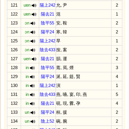
121
uɐn
陽上242
允
,
尹
2
122
uɐn
陽去21
混
1
123
ɔn
陰平55
安
,
鞍
2
124
ɔn
陽平24
寒
,
韓
2
125
ɔn
陽上242
旱
1
126
ɔn
陰去433
按
,
案
2
127
uen
陽去21
韻
,
運
2
128
in
陰平55
蔫
,
焉
,
煙
3
129
in
陽平24
涎
,
延
,
筵
,
賢
4
130
in
陽上242
演
1
131
in
陰去433
燕
,
嚥
,
宴
,
印
,
燕
5
132
in
陽去21
硯
,
現
,
釁
,
孕
4
133
un
陽平24
桓
,
援
2
134
un
陰上52
碗
,
腕
2