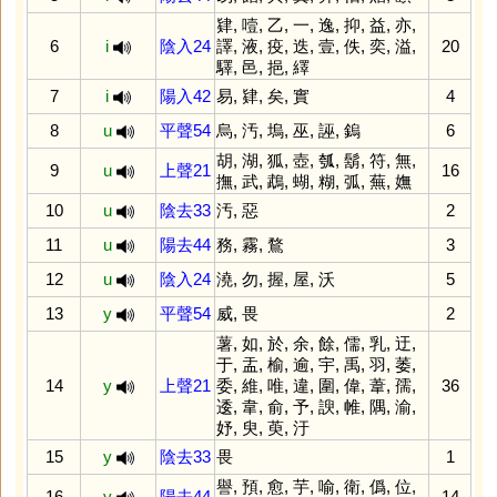
肄
,
噎
,
乙
,
一
,
逸
,
抑
,
益
,
亦
,
6
i
陰入24
譯
,
液
,
疫
,
迭
,
壹
,
佚
,
奕
,
溢
,
20
驛
,
邑
,
挹
,
繹
7
i
陽入42
易
,
肄
,
矣
,
實
4
8
u
平聲54
烏
,
汚
,
塢
,
巫
,
誣
,
鎢
6
胡
,
湖
,
狐
,
壺
,
瓠
,
鬍
,
符
,
無
,
9
u
上聲21
16
撫
,
武
,
鵡
,
蝴
,
糊
,
弧
,
蕪
,
嫵
10
u
陰去33
汚
,
惡
2
11
u
陽去44
務
,
霧
,
鶩
3
12
u
陰入24
澆
,
勿
,
握
,
屋
,
沃
5
13
y
平聲54
威
,
畏
2
薯
,
如
,
於
,
余
,
餘
,
儒
,
乳
,
迂
,
于
,
盂
,
榆
,
逾
,
宇
,
禹
,
羽
,
萎
,
14
y
上聲21
委
,
維
,
唯
,
違
,
圍
,
偉
,
葦
,
孺
,
36
逶
,
韋
,
俞
,
予
,
諛
,
帷
,
隅
,
渝
,
妤
,
臾
,
萸
,
汙
15
y
陰去33
畏
1
譽
,
預
,
愈
,
芋
,
喻
,
衛
,
僞
,
位
,
16
y
陽去44
14