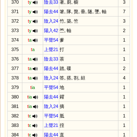
370
t
y
陰去33
著
,
廚
,
櫥
3
371
t
y
陽去44
箸
,
隊
,
贅
,
垂
,
隧
,
墜
,
軸
7
372
t
y
陰入24
竹
,
築
,
竺
3
373
t
y
陽入42
苎
,
軸
2
374
t
a
平聲54
爹
1
375
t
a
上聲21
打
1
376
t
a
陰去33
茶
1
377
t
a
陽去44
踏
,
碟
2
378
t
a
陰入24
答
,
搭
,
劄
,
䋎
4
379
t
ia
平聲54
地
1
380
t
ia
陽去44
糴
1
381
t
ia
陰入24
摘
1
382
t
ɛ
平聲54
胝
1
383
t
ɛ
上聲21
挃
1
384
t
ɛ
陽去44
直
1