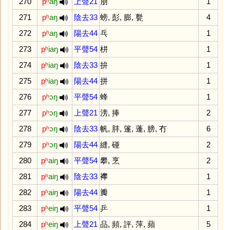
270
pʰ
aŋ
上聲21
朋
1
271
pʰ
aŋ
陰去33
螃
,
彭
,
膨
,
甏
4
272
pʰ
aŋ
陽去44
乓
1
273
pʰ
iaŋ
平聲54
栟
1
274
pʰ
iaŋ
陰去33
拚
1
275
pʰ
iaŋ
陽去44
拼
1
276
pʰ
ɔŋ
平聲54
蜂
1
277
pʰ
ɔŋ
上聲21
滂
,
捧
2
278
pʰ
ɔŋ
陰去33
帆
,
肨
,
篷
,
蓬
,
膀
,
冇
6
279
pʰ
ɔŋ
陽去44
縫
,
碰
2
280
pʰ
aiŋ
平聲54
攀
,
烹
2
281
pʰ
aiŋ
陰去33
襻
1
282
pʰ
aiŋ
陽去44
瓣
1
283
pʰ
eiŋ
平聲54
乒
1
284
pʰ
eiŋ
上聲21
品
,
頻
,
評
,
萍
,
蘋
5