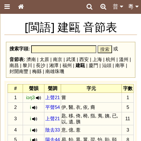
普
粵
[閩語] 建甌 音節表
搜索字頭:
或
音節表:
濟南
|
太原
|
南京
|
武漢
|
西安
|
上海
|
杭州
|
溫州
|
南昌
|
黎川
|
長沙
|
湘潭
|
福州
|
建甌
|
廈門
|
汕頭
|
南寧
|
封開南豐
|
梅縣
|
南雄珠璣
#
聲韻
聲調
字元
字數
1
iɔŋ3
上聲21
嘗
1
2
i
平聲54
伊
,
醫
,
衣
,
依
,
裔
5
匙
,
移
,
倚
,
椅
,
指
,
夷
,
姨
,
已
,
3
i
上聲21
11
以
,
遺
,
胰
4
i
陰去33
意
,
億
,
薏
3
5
i
陽去44
易
,
飴
,
異
,
翼
,
羿
,
怡
,
貽
,
頤
8