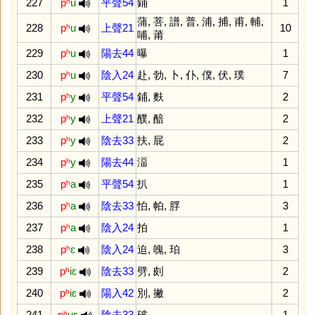
227
pʰ
u
平聲54
鋪
1
蒲
,
菩
,
譜
,
普
,
浦
,
捕
,
甫
,
輔
,
228
pʰ
u
上聲21
10
哺
,
莆
229
pʰ
u
陽去44
曝
1
230
pʰ
u
陰入24
赴
,
勃
,
卜
,
仆
,
僕
,
伏
,
璞
7
231
pʰ
y
平聲54
鋪
,
麩
2
232
pʰ
y
上聲21
醭
,
醅
2
233
pʰ
y
陰去33
扶
,
屁
2
234
pʰ
y
陽去44
湢
1
235
pʰ
a
平聲54
扒
1
236
pʰ
a
陰去33
怕
,
帕
,
脬
3
237
pʰ
a
陰入24
拍
1
238
pʰ
ɛ
陰入24
迫
,
魄
,
珀
3
239
pʰ
iɛ
陰去33
劈
,
㓟
2
240
pʰ
iɛ
陽入42
別
,
撇
2
241
pʰ
uɛ
陰去33
破
1