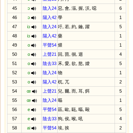
45
ɔ
陰入24
惡
,
會
,
漚
,
握
,
沃
,
噁
6
46
ɔ
陽入42
學
1
47
iɔ
陰入24
吁
,
若
,
約
,
鑰
,
躍
5
48
iɔ
陽入42
藥
1
49
o
平聲54
煨
1
50
o
上聲21
回
,
茴
,
徊
,
迴
4
51
o
陰去33
禾
,
愛
,
欲
,
慾
,
嬡
5
52
o
陰入24
物
1
53
o
陽入42
杌
,
兀
2
54
œ
上聲21
兒
,
爾
,
而
,
耳
,
餌
5
55
œ
陰入24
嘔
1
56
e
平聲54
區
,
歐
,
甌
,
嘔
,
毆
5
57
e
陰去33
狗
,
侯
,
喉
,
吼
4
58
ai
平聲54
埃
,
挨
2