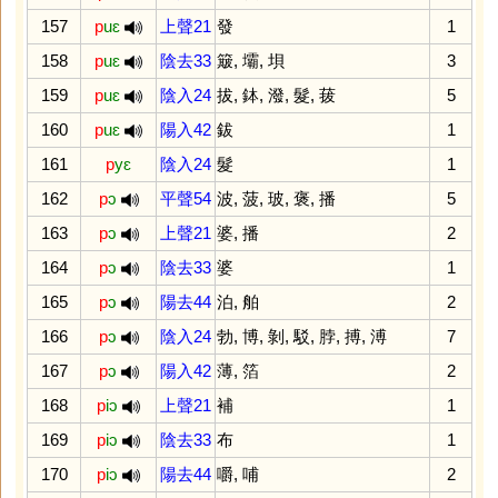
157
p
uɛ
上聲21
發
1
158
p
uɛ
陰去33
簸
,
壩
,
垻
3
159
p
uɛ
陰入24
拔
,
鉢
,
潑
,
髮
,
菝
5
160
p
uɛ
陽入42
鈸
1
161
p
yɛ
陰入24
髮
1
162
p
ɔ
平聲54
波
,
菠
,
玻
,
褒
,
播
5
163
p
ɔ
上聲21
婆
,
播
2
164
p
ɔ
陰去33
婆
1
165
p
ɔ
陽去44
泊
,
舶
2
166
p
ɔ
陰入24
勃
,
博
,
剝
,
駁
,
脖
,
搏
,
溥
7
167
p
ɔ
陽入42
薄
,
箔
2
168
p
iɔ
上聲21
補
1
169
p
iɔ
陰去33
布
1
170
p
iɔ
陽去44
嚼
,
哺
2