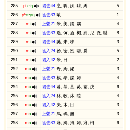
285
pʰ
eiŋ
陽去44
烹
,
聘
,
姘
,
騁
,
娉
5
286
pʰ
œyŋ
陰去33
噴
1
287
m
i
上聲21
米
,
美
,
鎂
,
媄
4
288
m
i
陰去33
迷
,
彌
,
眉
,
楣
,
媚
,
尼
,
微
,
瞇
8
289
m
i
陽去44
謎
,
未
,
味
3
290
m
i
陰入24
祕
,
密
,
蜜
,
吻
,
覓
5
291
m
i
陽入42
米
,
日
2
292
m
u
上聲21
母
,
姆
,
姥
3
293
m
u
陰去33
模
,
摹
,
媒
,
姆
4
294
m
u
陽去44
暮
,
慕
,
墓
,
募
,
霧
,
戊
6
295
m
u
陰入24
秫
,
牧
,
沐
,
睦
4
296
m
u
陽入42
夫
,
木
,
目
3
297
m
a
上聲21
馬
,
碼
,
嫲
3
298
m
a
陰去33
麻
,
媽
,
拇
,
姆
,
痳
,
栂
6