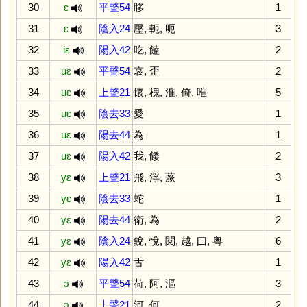
30
ɛ
平聲54
眵
1
31
ɛ
陰入24
壓
,
軛
,
呃
3
32
iɛ
陽入42
吃
,
饁
2
33
uɛ
平聲54
哀
,
歪
2
34
uɛ
上聲21
懷
,
槐
,
淮
,
倚
,
唯
5
35
uɛ
陰去33
愛
1
36
uɛ
陽去44
為
1
37
uɛ
陽入42
我
,
餧
2
38
yɛ
上聲21
飛
,
浮
,
蕨
3
39
yɛ
陰去33
蛇
1
40
yɛ
陽去44
衛
,
為
2
41
yɛ
陰入24
銳
,
悅
,
閱
,
越
,
曰
,
粤
6
42
yɛ
陽入42
舌
1
43
ɔ
平聲54
荷
,
阿
,
漚
3
44
ɔ
上聲21
河
,
何
2