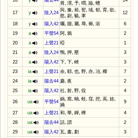
胃
,
渭
,
予
,
喟
,
踰
,
螬
與
,
豫
,
裕
,
熨
,
域
,
郁
,
育
,
欲
,
17
y
陰入24
12
慾
,
尉
,
毓
,
聿
18
y
陽入42
囑
,
贖
,
屬
,
辱
,
褥
,
浴
6
19
a
平聲54
阿
,
鴉
2
20
a
上聲21
啞
1
21
a
陰入24
鴨
,
押
,
壓
3
22
a
陽入42
下
,
下
,
峽
3
23
ia
上聲21
佘
,
耶
,
也
,
野
,
亦
,
冶
,
椰
7
24
ia
陽去44
麝
,
夜
2
25
ia
陽入42
社
,
射
,
野
,
役
4
鍋
,
窩
,
蝸
,
蛙
,
窪
,
挖
,
萵
,
娃
,
26
ua
平聲54
9
媧
27
ua
上聲21
和
,
華
,
鏵
,
樺
4
28
ua
陽去44
話
,
謂
2
29
ua
陽入42
瓦
,
畫
,
劃
3