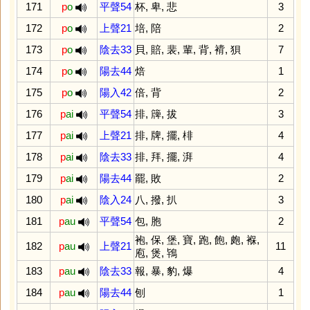
171
p
o
平聲54
杯
,
卑
,
悲
3
172
p
o
上聲21
培
,
陪
2
173
p
o
陰去33
貝
,
賠
,
裴
,
輩
,
背
,
褙
,
狽
7
174
p
o
陽去44
焙
1
175
p
o
陽入42
倍
,
背
2
176
p
ai
平聲54
排
,
簰
,
拔
3
177
p
ai
上聲21
排
,
牌
,
擺
,
棑
4
178
p
ai
陰去33
排
,
拜
,
擺
,
湃
4
179
p
ai
陽去44
罷
,
敗
2
180
p
ai
陰入24
八
,
撥
,
扒
3
181
p
au
平聲54
包
,
胞
2
袍
,
保
,
堡
,
寶
,
跑
,
飽
,
皰
,
褓
,
182
p
au
上聲21
11
庖
,
煲
,
鴇
183
p
au
陰去33
報
,
暴
,
豹
,
爆
4
184
p
au
陽去44
刨
1