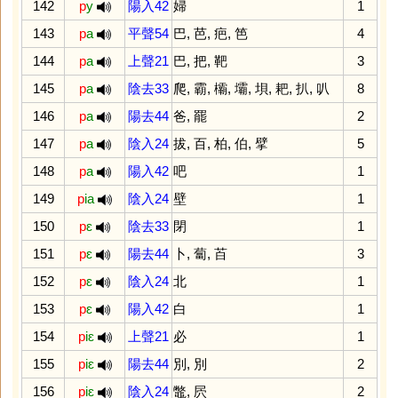
142
p
y
陽入42
婦
1
143
p
a
平聲54
巴
,
芭
,
疤
,
笆
4
144
p
a
上聲21
巴
,
把
,
靶
3
145
p
a
陰去33
爬
,
霸
,
欛
,
壩
,
垻
,
耙
,
扒
,
叭
8
146
p
a
陽去44
爸
,
罷
2
147
p
a
陰入24
拔
,
百
,
柏
,
伯
,
擘
5
148
p
a
陽入42
吧
1
149
p
ia
陰入24
壁
1
150
p
ɛ
陰去33
閉
1
151
p
ɛ
陽去44
卜
,
蔔
,
苩
3
152
p
ɛ
陰入24
北
1
153
p
ɛ
陽入42
白
1
154
p
iɛ
上聲21
必
1
155
p
iɛ
陽去44
別
,
別
2
156
p
iɛ
陰入24
鼈
,
屄
2