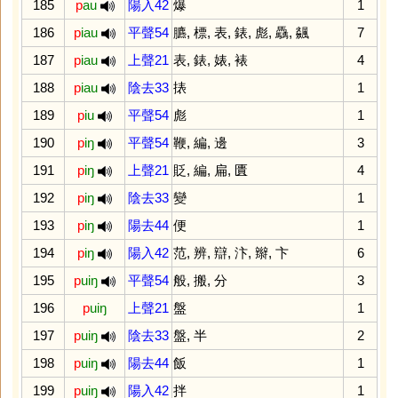
185
p
au
陽入42
爆
1
186
p
iau
平聲54
臕
,
標
,
表
,
錶
,
彪
,
驫
,
飊
7
187
p
iau
上聲21
表
,
錶
,
婊
,
裱
4
188
p
iau
陰去33
㧼
1
189
p
iu
平聲54
彪
1
190
p
iŋ
平聲54
鞭
,
編
,
邊
3
191
p
iŋ
上聲21
貶
,
編
,
扁
,
匱
4
192
p
iŋ
陰去33
變
1
193
p
iŋ
陽去44
便
1
194
p
iŋ
陽入42
范
,
辨
,
辯
,
汴
,
辮
,
卞
6
195
p
uiŋ
平聲54
般
,
搬
,
分
3
196
p
uiŋ
上聲21
盤
1
197
p
uiŋ
陰去33
盤
,
半
2
198
p
uiŋ
陽去44
飯
1
199
p
uiŋ
陽入42
拌
1