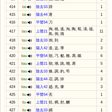
414
t
ai
陰去33
蹄
1
415
t
ai
陽去44
逐
1
416
t
au
平聲54
刀
1
掏
,
桃
,
逃
,
淘
,
陶
,
萄
,
濤
,
禱
,
417
t
au
上聲21
11
島
,
倒
,
搗
418
t
au
陰去33
倒
,
到
2
419
t
au
陽入42
道
,
盜
,
導
3
420
t
iau
平聲54
朝
,
刁
,
貂
,
雕
,
凋
,
鵰
6
421
t
iau
上聲21
朝
,
潮
,
跳
,
嘲
,
凋
5
422
t
iau
陰去33
條
,
調
,
釣
,
弔
4
423
t
iau
陽去44
召
,
調
,
掉
3
424
t
iau
陽入42
趙
,
兆
,
肇
3
425
t
iu
平聲54
丟
1
426
t
iu
上聲21
拄
,
稠
,
肘
,
酬
4
427
t
iu
陰去33
綢
1