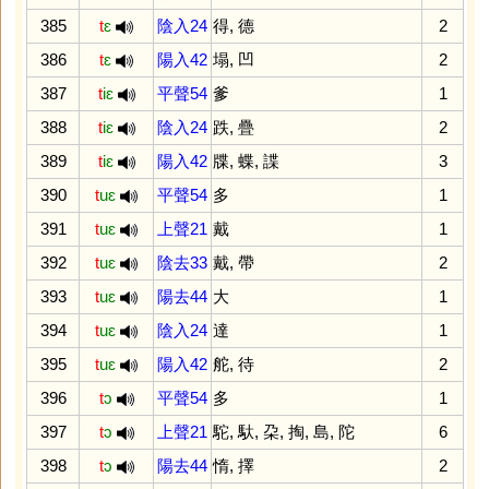
385
t
ɛ
陰入24
得
,
德
2
386
t
ɛ
陽入42
塌
,
凹
2
387
t
iɛ
平聲54
爹
1
388
t
iɛ
陰入24
跌
,
疊
2
389
t
iɛ
陽入42
牒
,
蝶
,
諜
3
390
t
uɛ
平聲54
多
1
391
t
uɛ
上聲21
戴
1
392
t
uɛ
陰去33
戴
,
帶
2
393
t
uɛ
陽去44
大
1
394
t
uɛ
陰入24
達
1
395
t
uɛ
陽入42
舵
,
待
2
396
t
ɔ
平聲54
多
1
397
t
ɔ
上聲21
駝
,
馱
,
朶
,
掏
,
島
,
陀
6
398
t
ɔ
陽去44
惰
,
擇
2