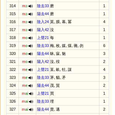
314
m
ɔ
陰去33
磨
1
315
m
ɔ
陽去44
磨
1
316
m
ɔ
陰入24
莫
,
膜
,
幕
,
冪
4
317
m
ɔ
陽入42
沒
1
318
m
o
上聲21
每
1
319
m
o
陰去33
梅
,
枚
,
媒
,
煤
,
黴
,
勿
6
320
m
o
陽去44
昧
,
寐
,
魅
3
321
m
o
陽入42
沒
,
歿
2
322
m
e
上聲21
某
,
畝
,
牡
,
謀
4
323
m
e
陰去33
茅
,
貓
,
矛
3
324
m
e
陽去44
茂
,
貿
2
325
m
ai
上聲21
買
1
326
m
ai
陰去33
埋
1
327
m
ai
陽去44
賣
,
邁
2