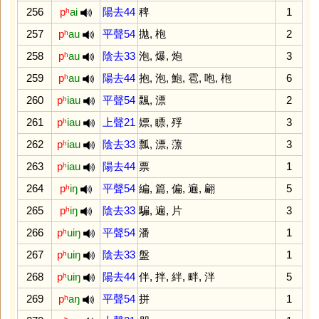
256
pʰ
ai
陽去44
稗
1
257
pʰ
au
平聲54
拋
,
枹
2
258
pʰ
au
陰去33
泡
,
爆
,
炮
3
259
pʰ
au
陽去44
抱
,
泡
,
鮑
,
雹
,
咆
,
枹
6
260
pʰ
iau
平聲54
飄
,
漂
2
261
pʰ
iau
上聲21
嫖
,
瞟
,
殍
3
262
pʰ
iau
陰去33
瓢
,
漂
,
薸
3
263
pʰ
iau
陽去44
票
1
264
pʰ
iŋ
平聲54
編
,
篇
,
偏
,
遍
,
翩
5
265
pʰ
iŋ
陰去33
騙
,
遍
,
片
3
266
pʰ
uiŋ
平聲54
潘
1
267
pʰ
uiŋ
陰去33
盤
1
268
pʰ
uiŋ
陽去44
伴
,
拌
,
絆
,
畔
,
泮
5
269
pʰ
aŋ
平聲54
拼
1