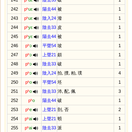
242
pʰ
uɛ
陽去44
被
1
243
pʰ
uɛ
陰入24
潑
1
244
pʰ
yɛ
陰去33
皮
1
245
pʰ
yɛ
陽去44
被
1
246
pʰ
ɔ
平聲54
坡
1
247
pʰ
ɔ
上聲21
頗
1
248
pʰ
ɔ
陰去33
破
1
249
pʰ
ɔ
陰入24
拍
,
撲
,
粕
,
璞
4
250
pʰ
o
平聲54
坯
1
251
pʰ
o
陰去33
沛
,
配
,
佩
3
252
pʰ
o
陽去44
破
1
253
pʰ
e
上聲21
剖
,
否
2
254
pʰ
ai
上聲21
䫌
1
255
pʰ
ai
陰去33
派
1