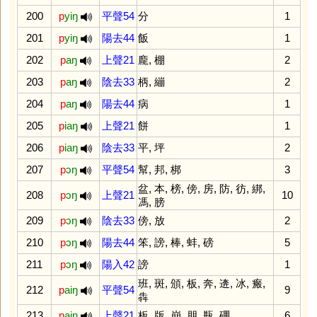
200
p
yiŋ
平聲54
分
1
201
p
yiŋ
陽去44
飯
1
202
p
aŋ
上聲21
龐
,
棚
2
203
p
aŋ
陰去33
柄
,
繃
2
204
p
aŋ
陽去44
病
1
205
p
iaŋ
上聲21
餅
1
206
p
iaŋ
陰去33
平
,
坪
2
207
p
ɔŋ
平聲54
幫
,
邦
,
梆
3
盆
,
本
,
榜
,
傍
,
房
,
防
,
彷
,
綁
,
208
p
ɔŋ
上聲21
10
馮
,
膀
209
p
ɔŋ
陰去33
傍
,
放
2
210
p
ɔŋ
陽去44
笨
,
謗
,
棒
,
蚌
,
磅
5
211
p
ɔŋ
陽入42
謗
1
班
,
斑
,
頒
,
板
,
奔
,
逩
,
冰
,
瘢
,
212
p
aiŋ
平聲54
9
犇
213
p
aiŋ
上聲21
板
,
版
,
崩
,
朋
,
瓶
,
硼
6