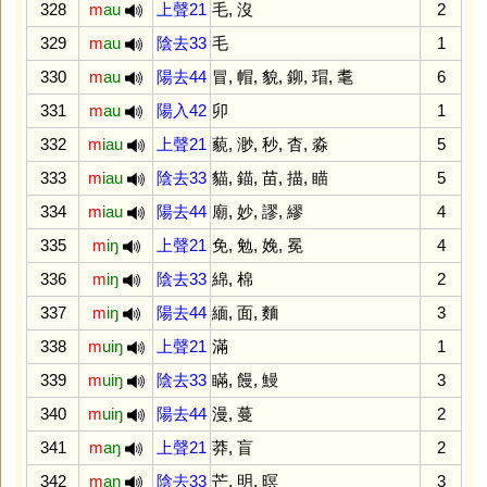
328
m
au
上聲21
毛
,
沒
2
329
m
au
陰去33
毛
1
330
m
au
陽去44
冒
,
帽
,
貌
,
鉚
,
瑁
,
耄
6
331
m
au
陽入42
卯
1
332
m
iau
上聲21
藐
,
渺
,
秒
,
杳
,
淼
5
333
m
iau
陰去33
貓
,
錨
,
苗
,
描
,
瞄
5
334
m
iau
陽去44
廟
,
妙
,
謬
,
繆
4
335
m
iŋ
上聲21
免
,
勉
,
娩
,
冕
4
336
m
iŋ
陰去33
綿
,
棉
2
337
m
iŋ
陽去44
緬
,
面
,
麵
3
338
m
uiŋ
上聲21
滿
1
339
m
uiŋ
陰去33
瞞
,
饅
,
鰻
3
340
m
uiŋ
陽去44
漫
,
蔓
2
341
m
aŋ
上聲21
莽
,
盲
2
342
m
aŋ
陰去33
芒
,
明
,
暝
3