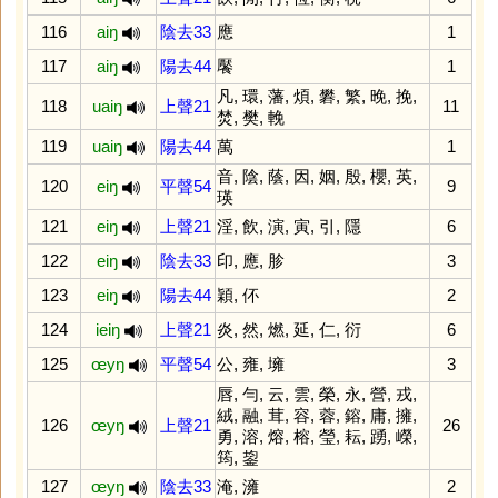
116
aiŋ
陰去33
應
1
117
aiŋ
陽去44
饜
1
凡
,
環
,
藩
,
煩
,
礬
,
繁
,
晚
,
挽
,
118
uaiŋ
上聲21
11
焚
,
樊
,
輓
119
uaiŋ
陽去44
萬
1
音
,
陰
,
蔭
,
因
,
姻
,
殷
,
櫻
,
英
,
120
eiŋ
平聲54
9
瑛
121
eiŋ
上聲21
淫
,
飲
,
演
,
寅
,
引
,
隱
6
122
eiŋ
陰去33
印
,
應
,
胗
3
123
eiŋ
陽去44
穎
,
伓
2
124
ieiŋ
上聲21
炎
,
然
,
燃
,
延
,
仁
,
衍
6
125
œyŋ
平聲54
公
,
雍
,
㙲
3
唇
,
勻
,
云
,
雲
,
榮
,
永
,
營
,
戎
,
絨
,
融
,
茸
,
容
,
蓉
,
鎔
,
庸
,
擁
,
126
œyŋ
上聲21
26
勇
,
溶
,
熔
,
榕
,
瑩
,
耘
,
踴
,
嶸
,
筠
,
鋆
127
œyŋ
陰去33
淹
,
澭
2