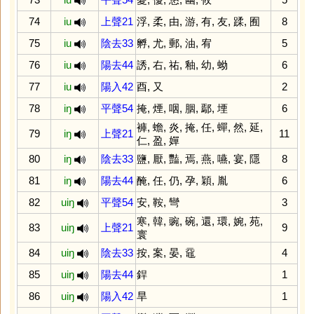
74
iu
上聲21
浮
,
柔
,
由
,
游
,
有
,
友
,
蹂
,
囿
8
75
iu
陰去33
孵
,
尤
,
郵
,
油
,
宥
5
76
iu
陽去44
誘
,
右
,
祐
,
釉
,
幼
,
蚴
6
77
iu
陽入42
酉
,
又
2
78
iŋ
平聲54
掩
,
煙
,
咽
,
胭
,
鄢
,
堙
6
褲
,
蟾
,
炎
,
掩
,
任
,
蟬
,
然
,
延
,
79
iŋ
上聲21
11
仁
,
盈
,
嬋
80
iŋ
陰去33
鹽
,
厭
,
豔
,
焉
,
燕
,
嚥
,
宴
,
隱
8
81
iŋ
陽去44
醃
,
任
,
仍
,
孕
,
穎
,
胤
6
82
uiŋ
平聲54
安
,
鞍
,
彎
3
寒
,
韓
,
豌
,
碗
,
還
,
環
,
婉
,
苑
,
83
uiŋ
上聲21
9
寰
84
uiŋ
陰去33
按
,
案
,
晏
,
黿
4
85
uiŋ
陽去44
銲
1
86
uiŋ
陽入42
旱
1