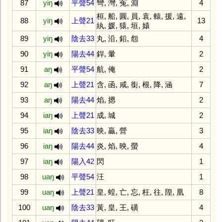
87
yiŋ
平聲54
彎
,
灣
,
冤
,
淵
4
桓
,
船
,
圓
,
員
,
袁
,
轅
,
援
,
遠
,
88
yiŋ
上聲21
13
紈
,
媛
,
猿
,
垣
,
媴
89
yiŋ
陰去33
丸
,
沿
,
鉛
,
怨
4
90
yiŋ
陽去44
銲
,
暈
2
91
aŋ
平聲54
航
,
俺
2
92
aŋ
上聲21
含
,
函
,
咸
,
銜
,
根
,
降
,
涵
7
93
aŋ
陽去44
焰
,
摁
2
94
iaŋ
上聲21
成
,
城
2
95
iaŋ
陰去33
映
,
贏
,
營
3
96
iaŋ
陽去44
炎
,
焰
,
映
,
螢
4
97
iaŋ
陽入42
閃
1
98
uaŋ
平聲54
汪
1
99
uaŋ
上聲21
皇
,
蝗
,
亡
,
忘
,
枉
,
往
,
隍
,
凰
8
100
uaŋ
陰去33
黃
,
皇
,
王
,
磺
4