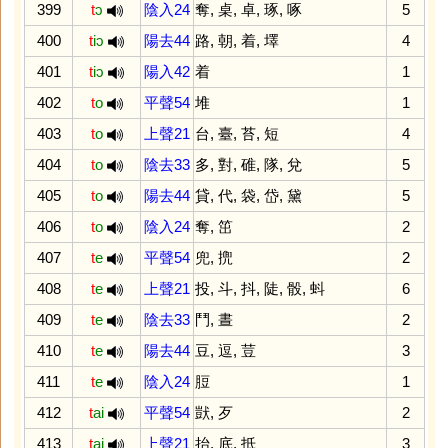
399
t
ɔ
陰入24
奪
,
桌
,
卓
,
琢
,
啄
5
400
t
iɔ
陽去44
路
,
朝
,
着
,
墿
4
401
t
iɔ
陽入42
着
1
402
t
o
平聲54
堆
1
403
t
o
上聲21
台
,
臺
,
苔
,
短
4
404
t
o
陰去33
多
,
對
,
碓
,
隊
,
兌
5
405
t
o
陽去44
貸
,
代
,
袋
,
岱
,
黛
5
406
t
o
陰入24
奪
,
笜
2
407
t
e
平聲54
兜
,
㨮
2
408
t
e
上聲21
投
,
斗
,
抖
,
陡
,
骰
,
蚪
6
409
t
e
陰去33
鬥
,
晝
2
410
t
e
陽去44
豆
,
逗
,
荳
3
411
t
e
陰入24
脰
1
412
t
ai
平聲54
獃
,
歹
2
413
t
ai
上聲21
抬
,
底
,
抵
3