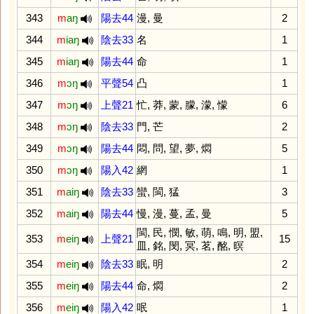
343
m
aŋ
陽去44
漫
,
曼
2
344
m
iaŋ
陰去33
名
1
345
m
iaŋ
陽去44
命
1
346
m
ɔŋ
平聲54
凸
1
347
m
ɔŋ
上聲21
忙
,
莽
,
蒙
,
朦
,
濛
,
懞
6
348
m
ɔŋ
陰去33
門
,
芒
2
349
m
ɔŋ
陽去44
悶
,
問
,
望
,
夢
,
燜
5
350
m
ɔŋ
陽入42
網
1
351
m
aiŋ
陰去33
蠻
,
閩
,
猛
3
352
m
aiŋ
陽去44
慢
,
漫
,
蔓
,
孟
,
曼
5
閩
,
民
,
憫
,
敏
,
萌
,
鳴
,
明
,
盟
,
353
m
eiŋ
上聲21
15
皿
,
銘
,
閔
,
冥
,
茗
,
酩
,
暝
354
m
eiŋ
陰去33
眠
,
明
2
355
m
eiŋ
陽去44
命
,
燜
2
356
m
eiŋ
陽入42
呡
1