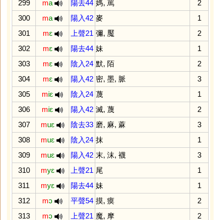
299
m
a
陽去44
媽
,
罵
2
300
m
a
陽入42
麥
1
301
m
ɛ
上聲21
彌
,
魘
2
302
m
ɛ
陽去44
妹
1
303
m
ɛ
陰入24
默
,
陌
2
304
m
ɛ
陽入42
密
,
墨
,
脈
3
305
m
iɛ
陰入24
蔑
1
306
m
iɛ
陽入42
滅
,
蔑
2
307
m
uɛ
陰去33
磨
,
麻
,
蔴
3
308
m
uɛ
陰入24
抹
1
309
m
uɛ
陽入42
末
,
沫
,
襪
3
310
m
yɛ
上聲21
尾
1
311
m
yɛ
陽去44
妹
1
312
m
ɔ
平聲54
摸
,
瘼
2
313
m
ɔ
上聲21
魔
,
摩
2