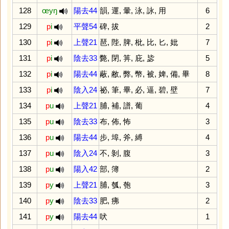
128
œyŋ
陽去44
韻
,
運
,
暈
,
泳
,
詠
,
用
6
129
p
i
平聲54
碑
,
拔
2
130
p
i
上聲21
琶
,
陛
,
脾
,
枇
,
比
,
匕
,
妣
7
131
p
i
陰去33
斃
,
閉
,
箅
,
庇
,
毖
5
132
p
i
陽去44
蔽
,
敝
,
弊
,
幣
,
被
,
婢
,
備
,
畢
8
133
p
i
陰入24
祕
,
筆
,
畢
,
必
,
逼
,
碧
,
壁
7
134
p
u
上聲21
脯
,
補
,
譜
,
葡
4
135
p
u
陰去33
布
,
佈
,
怖
3
136
p
u
陽去44
步
,
埠
,
斧
,
縛
4
137
p
u
陰入24
不
,
剝
,
腹
3
138
p
u
陽入42
部
,
簿
2
139
p
y
上聲21
脯
,
瓠
,
匏
3
140
p
y
陰去33
肥
,
疿
2
141
p
y
陽去44
吠
1