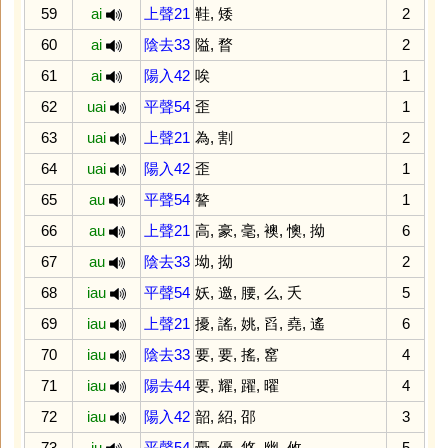
59
ai
上聲21
鞋
,
矮
2
60
ai
陰去33
隘
,
瞀
2
61
ai
陽入42
唉
1
62
uai
平聲54
歪
1
63
uai
上聲21
為
,
割
2
64
uai
陽入42
歪
1
65
au
平聲54
謷
1
66
au
上聲21
高
,
豪
,
毫
,
襖
,
懊
,
拗
6
67
au
陰去33
坳
,
拗
2
68
iau
平聲54
妖
,
邀
,
腰
,
么
,
夭
5
69
iau
上聲21
擾
,
謠
,
姚
,
舀
,
堯
,
遙
6
70
iau
陰去33
要
,
要
,
搖
,
窰
4
71
iau
陽去44
要
,
耀
,
躍
,
曜
4
72
iau
陽入42
韶
,
紹
,
邵
3
73
iu
平聲54
憂
,
優
,
悠
,
幽
,
攸
5