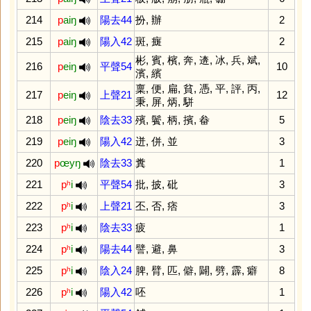
214
p
aiŋ
陽去44
扮
,
辦
2
215
p
aiŋ
陽入42
斑
,
癍
2
彬
,
賓
,
檳
,
奔
,
逩
,
冰
,
兵
,
斌
,
216
p
eiŋ
平聲54
10
濱
,
繽
稟
,
便
,
扁
,
貧
,
憑
,
平
,
評
,
丙
,
217
p
eiŋ
上聲21
12
秉
,
屏
,
炳
,
駢
218
p
eiŋ
陰去33
殯
,
鬢
,
柄
,
擯
,
畚
5
219
p
eiŋ
陽入42
迸
,
併
,
並
3
220
p
œyŋ
陰去33
糞
1
221
pʰ
i
平聲54
批
,
披
,
砒
3
222
pʰ
i
上聲21
丕
,
否
,
痞
3
223
pʰ
i
陰去33
疲
1
224
pʰ
i
陽去44
譬
,
避
,
鼻
3
225
pʰ
i
陰入24
脾
,
臂
,
匹
,
僻
,
闢
,
劈
,
霹
,
癖
8
226
pʰ
i
陽入42
呸
1