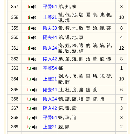
357
t
i
平聲54
弟
,
知
,
蜘
3
扯
,
低
,
池
,
馳
,
遲
,
裏
,
弛
,
牴
,
358
t
i
上聲21
10
砥
,
墀
359
t
i
陰去33
帝
,
智
,
地
,
致
,
置
,
治
,
締
,
蒂
8
360
t
i
陽去44
弟
,
遞
,
地
,
事
4
痔
,
姪
,
秩
,
適
,
的
,
滴
,
嫡
,
笛
,
361
t
i
陰入24
12
敵
,
狄
,
滌
,
鏑
362
t
i
陽入42
弟
,
第
,
雉
,
鯉
,
治
,
蟄
,
值
,
悌
8
363
t
u
平聲54
都
1
刴
,
徒
,
屠
,
塗
,
圖
,
堵
,
賭
,
斫
,
364
t
u
上聲21
10
睹
,
貯
365
t
u
陽去44
肚
,
杜
,
度
,
渡
,
鍍
,
踱
6
366
t
u
陰入24
獨
,
讀
,
牘
,
犢
,
篤
,
督
,
贖
7
367
t
u
陽入42
妬
,
毒
,
蠹
3
368
t
y
平聲54
蛛
,
珠
,
追
3
369
t
y
上聲21
躱
,
除
2