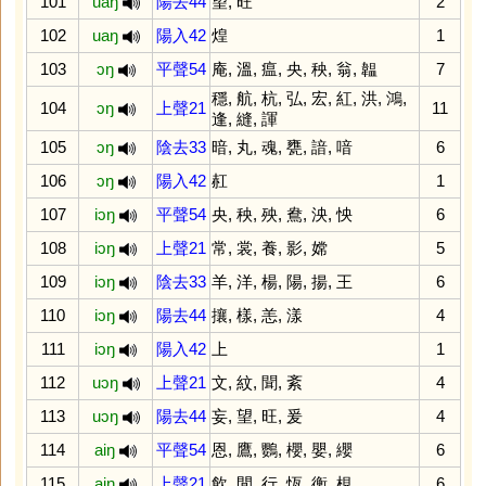
101
uaŋ
陽去44
望
,
旺
2
102
uaŋ
陽入42
煌
1
103
ɔŋ
平聲54
庵
,
溫
,
瘟
,
央
,
秧
,
翁
,
韞
7
穩
,
航
,
杭
,
弘
,
宏
,
紅
,
洪
,
鴻
,
104
ɔŋ
上聲21
11
逢
,
縫
,
諢
105
ɔŋ
陰去33
暗
,
丸
,
魂
,
甕
,
諳
,
喑
6
106
ɔŋ
陽入42
䞑
1
107
iɔŋ
平聲54
央
,
秧
,
殃
,
鴦
,
泱
,
怏
6
108
iɔŋ
上聲21
常
,
裳
,
養
,
影
,
嫦
5
109
iɔŋ
陰去33
羊
,
洋
,
楊
,
陽
,
揚
,
王
6
110
iɔŋ
陽去44
攘
,
樣
,
恙
,
漾
4
111
iɔŋ
陽入42
上
1
112
uɔŋ
上聲21
文
,
紋
,
聞
,
紊
4
113
uɔŋ
陽去44
妄
,
望
,
旺
,
爰
4
114
aiŋ
平聲54
恩
,
鷹
,
鸚
,
櫻
,
嬰
,
纓
6
115
aiŋ
上聲21
飲
,
閒
,
行
,
恆
,
衡
,
梘
6